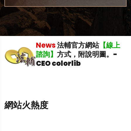
稅
News
法輔官方網站
【線上
理
諮詢】
方式，附說明圖。
-
CEO colorlib
網站火熱度