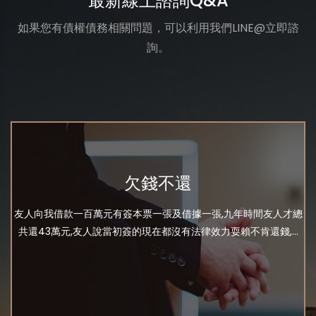
最新線上諮詢Q&A
如果您有債權債務相關問題，可以利用我們LINE@立即諮
詢。
欠錢不還
友人向我借款一百萬元有簽本票一張及借據一張,九年時間友人才總
共還43萬元,友人說當初簽的現在都沒有法律效力耍賴不肯還錢,...