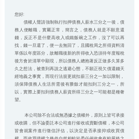
您好:

       債權人聲請強制執行扣押債務人薪水三分之一後，債
務人便離職，實屬正常，簡言之，債務人就是不願意還
錢，反正不是什麼高收入或鐵飯碗之工作，沒了可以再
找，錢一旦還了，便一去無回了，且國稅局之所得資料清
單係以年度區分，故離職後新的所得收入恐須待年度報稅
後方會於清單中顯現，所以債務人總抱著反正做多久算多
久之想法，被查到再說之逃避心態，不願正視欠債還錢天
經地義之事實，而現行法規更就扣薪三分之一加以限制，
須保障債務人生活所需後有賸餘才能扣到三分之一，所
以，實際上要扣到債務人薪資所得三分之一可能都是種奢
望。

        本公司除不合法或無憑據之債權外，原則上皆可承接
或收購，但不論委託本公司進行催收或賣斷債權，本公司
皆會就案件進行徵信評估，以決定是否承接抑或收買債
權，而收買債權之條件自然相較於委任催收會有較嚴格之