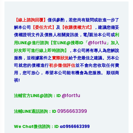
【線上諮詢回覆】
僅供參酌，若您尚有疑問或欲進一步了
解本公司
【委任方式】
及
【收購債權方式】
，建議您備妥
債權證明文件及債務人相關資訊後，電/親洽本公司或
利
@fortfu
用LINE@進行諮詢【官LINE@搜尋ID「
」加入
好友即可進行線上即時諮詢】
，本公司將有專人為您解說
服務，並根據案件之
實際狀況
給予您最佳之建議。另本公
司就您的債權進行
初步徵信評估
並不會向您收取任何費
用，您可放心， 希望本公司能有機會為您服務。 順頌商
祺!
@fortfu
法輔官方LINE@諮詢：ID 
0956663399
法輔LINE通話諮詢：ID 
We Chat微信諮詢：ID
 a0956663399