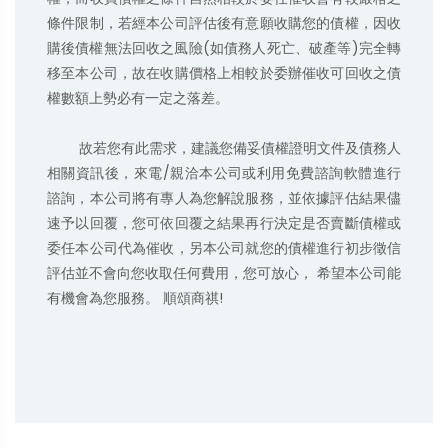
條件限制，若經本公司評估後有意願收購您的債權，因收
購後債權無法回收之風險(如債務人死亡、破產等)完全轉
移至本公司，故在收購價格上相較於委辦催收可回收之債
權數額上勢必有一定之落差。

        故若您有此需求，建議您備妥債權證明文件及債務人
相關資訊後，來電/親洽本公司或利用免費諮詢軟體進行
諮詢，本公司將有專人為您解說服務，並依據評估結果儘
速予以回覆，您可依回覆之結果再行決定是否賣斷債權或
委任本公司代為催收，另本公司就您的債權進行初步徵信
評估並不會向您收取任何費用，您可放心， 希望本公司能
有機會為您服務。 順頌商祺!