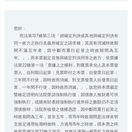
您好：

     民法第137條第三項:「經確定判決或其他與確定判決有
同一效力之執行名義所確定之請求權，其原有消滅時效期
間不滿五年者，因中斷而重行起算之時效期間為五
年。」，而本票裁定並無與確定判決同等之效力，依票據
法第22條第一項「票據上之權利，對匯票承兌人及本票發
票人，自到期日起算；見票即付之本票，自發票日起算；
三年間不行使，因時效而消滅。對支票發票人自發票日起
算，一年間不行使，因時效而消滅。」，故您持本票裁定
暨確定證明向法院聲請強制執行後，因債務人無財產可供
強制執行，或雖有財產經強制執行後所得之數額仍不足清
償債務時，法院所核發之債權憑證，因中斷而重行起算之
時效期間為三年，並非五年，而15年時效期間是法律未明
文規定適用短期時效時，方適用15年之時效，因本票之時
效有票據法第22條之規定，故無法適用一般15年之時效規