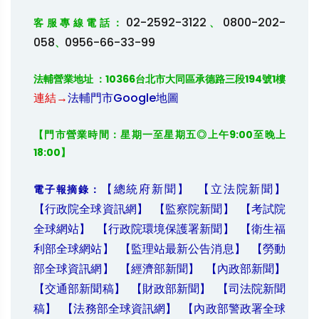
02-2592-3122
0800-202-
客服專線電話：
、
058
0956-66-33-99
、
法輔營業地址 ：10366台北市大同區承德路三段194號1樓 
連結→
法輔門市Google地圖
【門市營業時間：星期一至星期五◎上午9:00至晚上
18:00】
【總統府新聞】
【立法院新聞】
電子報摘錄：
【行政院全球資訊網】
【監察院新聞】
【考試院
全球網站】
【行政院環境保護署新聞】
【衛生福
利部全球網站】
【監理站最新公告消息】
【勞動
部全球資訊網】
【經濟部新聞】
【內政部新聞】
【交通部新聞稿】
【財政部新聞】
【司法院新聞
稿】
【法務部全球資訊網】
【內政部警政署全球