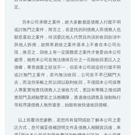
定。

      另本公司承辦之案件，絕大多數都是債務人行蹤不明
追討無門之案件，簡言之，若是找的到債務人而債務人也
願意還款之案件，何須委託他人代勞且尚須於收回款項中
與他人拆佣，故簡單易收之案件基本上不會在本公司出
現，換言之，回收上有一定困難度之案件才會委由本公司
處理，雖然本公司並無法擔保百分之一百能收回委託人之
債權，畢竟個案之狀況不一，但若本公司就這些行蹤不明
追討無門之案件，若均無法收回，公司豈不早已關門大
吉，而這些呆帳之所以得以順利收回，不僅因本公司採專
人專案實地查找債務人之催收方式，更設有專職之徵信調
查部門及經驗豐富之法務團隊，透過徵信調查及強制執行
等程序讓債務人無所遁形，始能有效快速收回債權。

   以上答覆供您參酌，若您尚有疑問或欲了解本公司之委
託方式，您可備妥債權證明文件及債務人相關資訊後，來