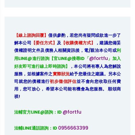
【線上諮詢回覆】
僅供參酌，若您尚有疑問或欲進一步了
解本公司
【委任方式】
及
【收購債權方式】
，建議您備妥
債權證明文件及債務人相關資訊後，電/親洽本公司或
利
@fortfu
用LINE@進行諮詢【官LINE@搜尋ID「
」加入
好友即可進行線上即時諮詢】
，本公司將有專人為您解說
服務，並根據案件之
實際狀況
給予您最佳之建議。另本公
司就您的債權進行
初步徵信評估
並不會向您收取任何費
用，您可放心， 希望本公司能有機會為您服務。 順頌商
祺!
@fortfu
法輔官方LINE@諮詢：ID 
0956663399
法輔LINE通話諮詢：ID 