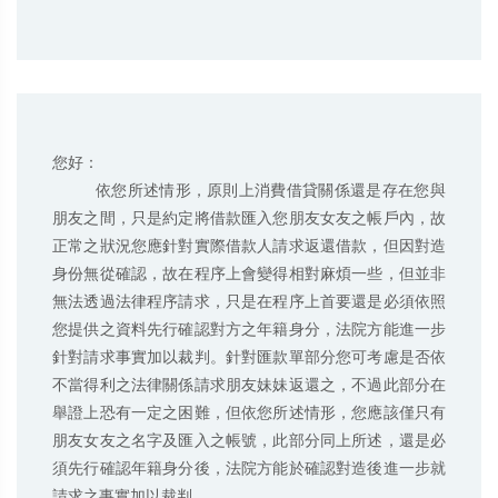
您好：

         依您所述情形，原則上消費借貸關係還是存在您與
朋友之間，只是約定將借款匯入您朋友女友之帳戶內，故
正常之狀況您應針對實際借款人請求返還借款，但因對造
身份無從確認，故在程序上會變得相對麻煩一些，但並非
無法透過法律程序請求，只是在程序上首要還是必須依照
您提供之資料先行確認對方之年籍身分，法院方能進一步
針對請求事實加以裁判。針對匯款單部分您可考慮是否依
不當得利之法律關係請求朋友妹妹返還之，不過此部分在
舉證上恐有一定之困難，但依您所述情形，您應該僅只有
朋友女友之名字及匯入之帳號，此部分同上所述，還是必
須先行確認年籍身分後，法院方能於確認對造後進一步就
請求之事實加以裁判。
