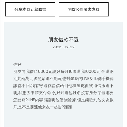
朋友借款不還
2026-05-22
你好!

朋友向我借140000元說好每月10號還我10000元,但還兩
期共兩萬元後開始避不見面,也封鎖我的LINE及fb傳手機簡
訊都不回.我有寄過存證信函到他租屋處但被退信搬遷不
明,我想去申請支付命令,只知道他姓名沒有身分字號那要
怎麼寫?LINE內容能證明他借錢證據,但是錢匯到他女友帳
戶,是不是要連他女友一起告?謝謝