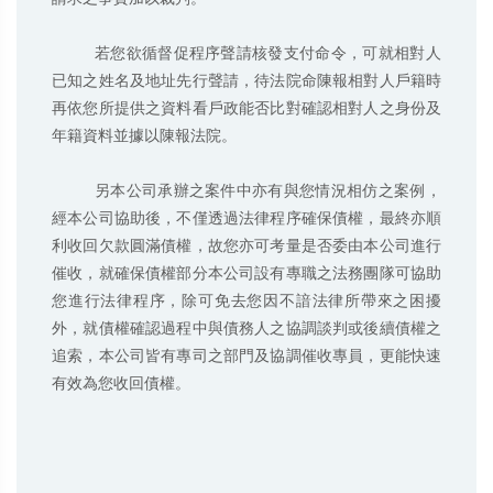
         若您欲循督促程序聲請核發支付命令，可就相對人
已知之姓名及地址先行聲請，待法院命陳報相對人戶籍時
再依您所提供之資料看戶政能否比對確認相對人之身份及
年籍資料並據以陳報法院。

         另本公司承辦之案件中亦有與您情況相仿之案例，
經本公司協助後，不僅透過法律程序確保債權，最終亦順
利收回欠款圓滿債權，故您亦可考量是否委由本公司進行
催收，就確保債權部分本公司設有專職之法務團隊可協助
您進行法律程序，除可免去您因不諳法律所帶來之困擾
外，就債權確認過程中與債務人之協調談判或後續債權之
追索，本公司皆有專司之部門及協調催收專員，更能快速
有效為您收回債權。