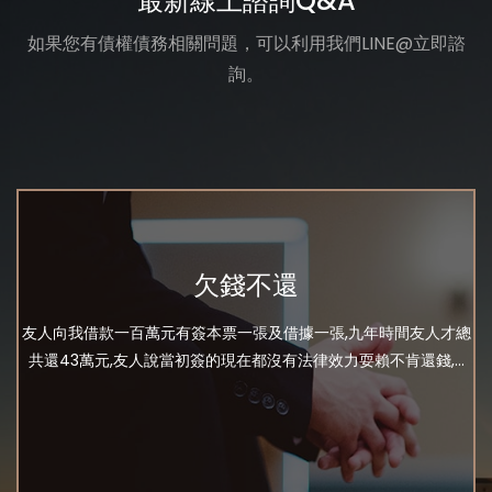
最新線上諮詢Q&A
如果您有債權債務相關問題，可以利用我們LINE@立即諮
詢。
欠錢不還
友人向我借款一百萬元有簽本票一張及借據一張,九年時間友人才總
共還43萬元,友人說當初簽的現在都沒有法律效力耍賴不肯還錢,...