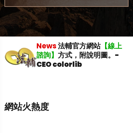
稅
News
法輔官方網站
【線上
理
諮詢】
方式，附說明圖。
-
CEO colorlib
網站火熱度