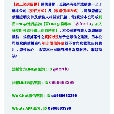
【線上諮詢回覆】
僅供參酌，若您尚有疑問或欲進一步了
解本公司
【委任方式】
及
【收購債權方式】
，建議您備妥
債權證明文件及債務人相關資訊後，電/親洽本公司或
利
@fortfu
用LINE@進行諮詢【官LINE@搜尋ID「
」加入
好友即可進行線上即時諮詢】
，本公司將有專人為您解說
服務，並根據案件之
實際狀況
給予您最佳之建議。另本公
司就您的債權進行
初步徵信評估
並不會向您收取任何費
用，您可放心， 希望本公司能有機會為您服務。 順頌商
祺!
@fortfu
法輔官方LINE@諮詢：ID 
0956663399
法輔LINE通話諮詢：ID 
We Chat微信諮詢：ID
 a0956663399
Whats APP諮詢：ID
 0956663399