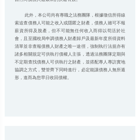
        此外，本公司尚有專職之法務團隊，根據徵信所得線
索追查債務人可能之收入或隱匿之財產，債務人雖可不報
薪資所得及脫產，但不可能無任何收入而得以苟活於社
會，且至國稅局申調債務人財產歸戶及最新年度所得資料
清單並非查報債務人財產之唯一途徑，強制執行法規亦有
諸多相關規定可供執行債權人主張，透過法務團隊定期與
不定期查找債務人可供執行之財產，並搭配專人專訪實地
協調之方式，雙管齊下同時進行，必定能讓債務人無所遁
形，進而為您早日收回債權。