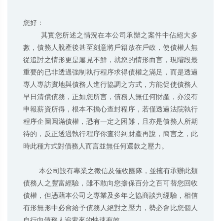
您好：

        其實您所述之情況在本公司承辦之案件中佔絕大多
數，債務人脫產後甚至刻意將戶籍放在戶政，使債權人無
從追討之情形更是屢見不鮮，就您的情形而言，現階段最
重要的已非透過強制執行程序求得債權之滿足，而是透過
專人專訪實地與債務人進行協調之方式，方能促使債務人
早日清償債務，正如您所言，債務人無任何財產，亦沒有
申報薪資所得，根本不擔心查封程序，若僅透過法院執行
程序企圖圓滿債權，恐有一定之困難，且亦是債務人所期
待的，反正透過執行程序你查得到財產再說，簡言之，此
時此種方式對債務人而言並無任何還款之壓力。

        本公司設有專業之徵信及催收團隊，並擁有承辦此類
債務人之豐富經驗，雖不敢向您擔保百分之百可替您回收
債權，但憑藉本公司之專業及多年之協商談判經驗，相信
有形無形中必會給予債務人絕對之壓力，勢必會比您個人
自行向債務人追索來的快速有效。
