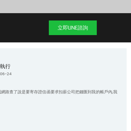
立即LINE諮詢
執行
06-24
我網路查了說是要寄存證信函要求扣薪公司把錢匯到我的帳戶內,我