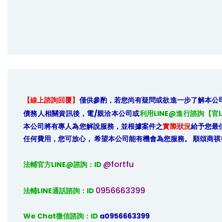
【線上諮詢回覆】
僅供參酌，若您尚有疑問或欲進一步了解本公
債務人相關資訊後，電/親洽本公司或
利用LINE@進行諮詢【官L
本公司將有專人為您解說服務，並根據案件之
實際狀況
給予您最
任何費用，您可放心， 希望本公司能有機會為您服務。 順頌商祺
@fortfu
法輔官方LINE@諮詢：ID 
0956663399
法輔LINE通話諮詢：ID 
We Chat微信諮詢：ID
 a0956663399