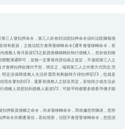
並領有薪資，之後法院方會再發移轉命令(通常會發移轉命令，若
內債務人每月薪資1/3之薪資債權移轉於執行債權人，您於收到移
話聯繫溝通即可，並無一定要發存證信函之規定，不過因第三人之
才會將扣押款撥付予您，簡言之，端視第三人之作業方式而定;另
，明定須保障債務人生活所需而有剩餘時方得扣押至1/3，也就是
但現在要扣到1/3，還要視債務人之狀況而定，若領得少或生活必
行債權人若想扣到債務人薪資1/3，可能平時都要多燒香拜佛才能
扣押命令亦應遭退信，若此情形，法院不會逕發移轉命令，您恐須