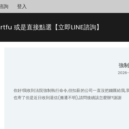
諮詢
登入
rtfu 或是直接點選【立即LINE諮詢】
強制
2026-
你好!我收到法院強制執行命令,但扣薪的公司一直沒把錢匯給我,
也寄了但是近日收到退信(搬遷不明),請問後續該怎麼辦?謝謝