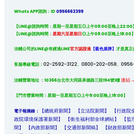
Whats APP諮詢：ID
 0956663399
【LINE@諮詢時間：星期一至星期五◎上午09:00至晚上22:00】
【LINE@諮詢時間：
星期六至星期日
◎上午09:00至晚上18:00
法輔公司的
LINE@
有經過
LINE
官方認證過
【藍色盾牌】
才是真正
02-2592-3122
0800-202-058
0956
客服專線電話：
、
、
連結
法輔營業地址 ：10366台北市大同區承德路三段194號1樓 
【門市營業時間：星期一至星期五◎上午9:00至晚上18:00】
【總統府新聞】
【立法院新聞】
【行政院
電子報摘錄：
政院環境保護署新聞】
【衛生福利部全球網站】
【監
聞】
【內政部新聞】
【交通部新聞稿】
【財政部新聞