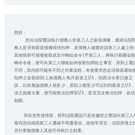
您好：

         您向法院聲請執行債務人於第三人之薪資債權，業經法院對第三人發扣押命令，第三人於收到法院扣押命令須向法院陳報債
務人是否有薪資債權得供扣押，若債務人確實於該第三人處上班
其他情形可能發收取或支付轉給命令)予第三人，將執行範圍金額
轉命令後，便可向第三人聯絡如何收取扣押款之事宜，原則上電
不同，其內部可能有不同之作業流程，有會要求您必須發函通知後
扣押之金額原則上為債務人每月薪資之1/3，但因法令業已修正
說，以前無論債務人領多少，原則上都至少可以扣到薪資之1/3，
須之負擔太重，便可能無法扣押至1/3，甚至完全無法扣押，故現
如願。

        而依您所述情形，研判法院應該只是依據您之聲請向第三人發扣押薪資債權之命令，尚未發移轉命令，而依據您所陳述，您所
發存證信函因第三人遷移不明遭退信，故按常理言，法院所發之
另行查報債務人其他可供執行之財產。