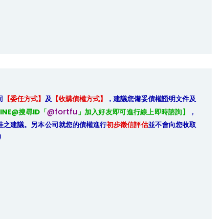
司
【委任方式】
及
【收購債權方式】
，建議您備妥債權證明文件及
@fortfu
INE@搜尋ID「
」加入好友即可進行線上即時諮詢】
，
佳之建議。另本公司就您的債權進行
初步徵信評估
並不會向您收取
!