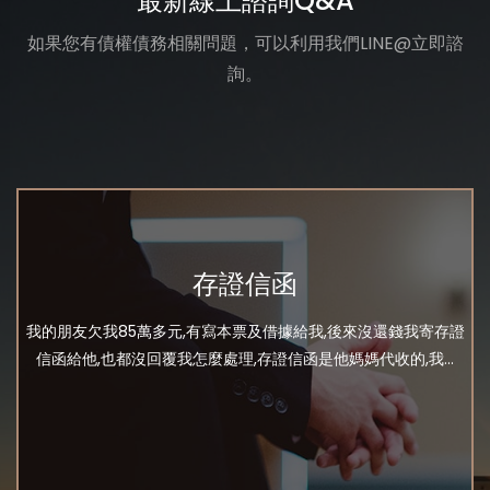
最新線上諮詢Q&A
如果您有債權債務相關問題，可以利用我們LINE@立即諮
詢。
存證信函
我的朋友欠我85萬多元,有寫本票及借據給我,後來沒還錢我寄存證
信函給他,也都沒回覆我怎麼處理,存證信函是他媽媽代收的,我...