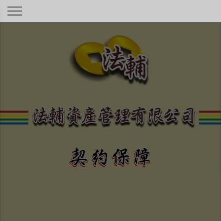
契約保障！
本公司秉持著合情合理合法、正規經
營、健全制度，只要是合法有憑據的債
權！