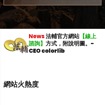
機
News
法輔官方網站
【線上
諮詢】
方式，附說明圖。
-
CEO colorlib
網站火熱度