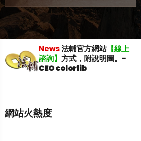
機
News
法輔官方網站
【線上
諮詢】
方式，附說明圖。
-
CEO colorlib
網站火熱度