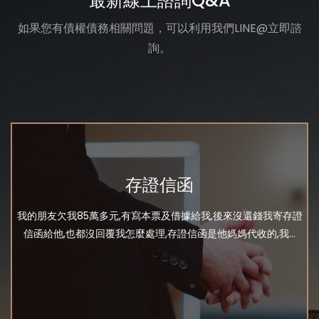
最新線上諮詢Q&A
如果您有債權債務相關問題，可以利用我們LINE@立即諮
詢。
存證信函
我的朋友欠我85萬多元,有寫本票及借據給我,後來沒還錢我寄存證
信函給他,也都沒回覆我怎麼處理,存證信函是他媽媽代收的,我...