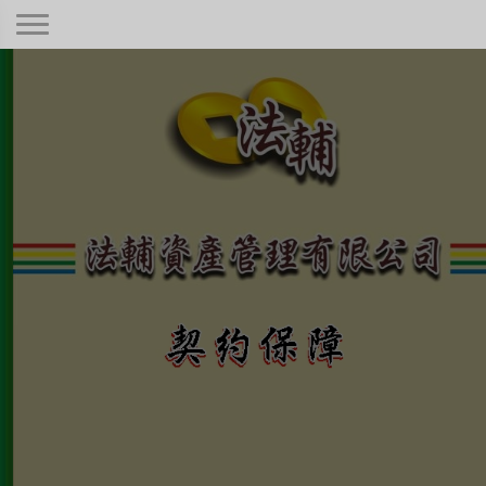
契約保障！
本公司秉持著合情合理合法、正規經
營、健全制度，只要是合法有憑據的債
權！