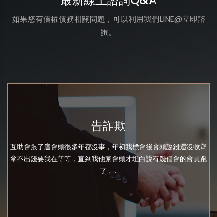
最新線上諮詢Q&A
如果您有債權債務相關問題，可以利用我們LINE@立即諮
詢。
告詐欺
互助會跟了這會頭很多年都沒事，年初我標會後會頭說錢還沒收齊
拿不出錢要我在等等，直到我他家會頭才坦白說有幾個會的會員跑
了，...