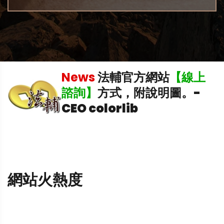
News
法輔官方網站
【線上
中
諮詢】
方式，附說明圖。
-
CEO colorlib
網站火熱度