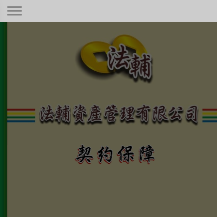
契約保障！
本公司秉持著合情合理合法、正規經
營、健全制度，只要是合法有憑據的債
權！