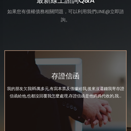
最新線上諮詢Q&A
如果您有債權債務相關問題，可以利用我們LINE@立即諮
詢。
存證信函
我的朋友欠我85萬多元,有寫本票及借據給我,後來沒還錢我寄存證
信函給他,也都沒回覆我怎麼處理,存證信函是他媽媽代收的,我...