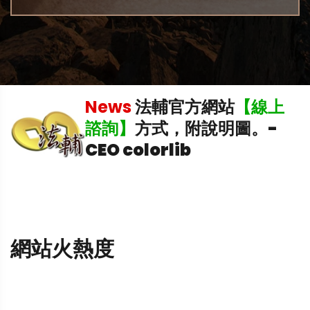
News
法輔官方網站
【線上
中
諮詢】
方式，附說明圖。
-
CEO colorlib
網站火熱度