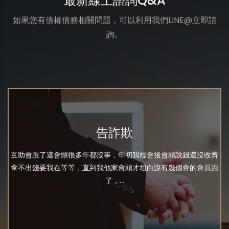
最新線上諮詢Q&A
如果您有債權債務相關問題，可以利用我們LINE@立即諮
詢。
告詐欺
互助會跟了這會頭很多年都沒事，年初我標會後會頭說錢還沒收齊
拿不出錢要我在等等，直到我他家會頭才坦白說有幾個會的會員跑
了，...