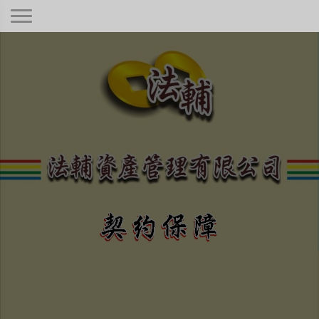
契約保障！
本公司秉持著合情合理合法、正規經
營、健全制度，只要是合法有憑據的債
權！
不畏強權、惡勢力、困難度高
低與否，定當竭盡心力為您伸
張債權正義保障權利！