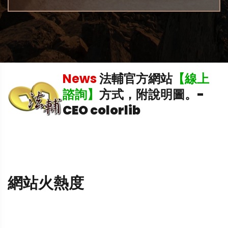
News
法輔官方網站
【線上
中
諮詢】
方式，附說明圖。
-
CEO colorlib
網站火熱度