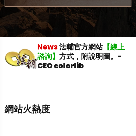
News
法輔官方網站
【線上
中
諮詢】
方式，附說明圖。
-
CEO colorlib
網站火熱度