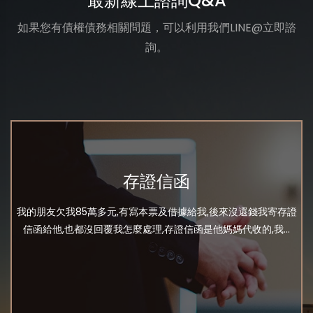
最新線上諮詢Q&A
如果您有債權債務相關問題，可以利用我們LINE@立即諮
詢。
存證信函
我的朋友欠我85萬多元,有寫本票及借據給我,後來沒還錢我寄存證
信函給他,也都沒回覆我怎麼處理,存證信函是他媽媽代收的,我...