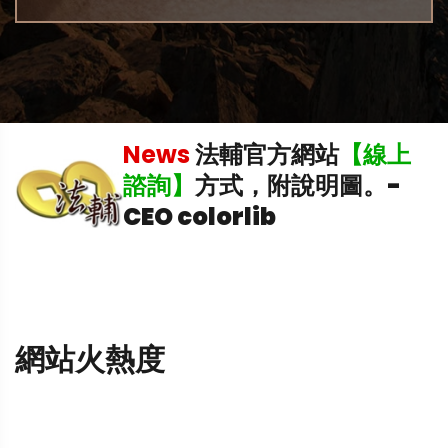
News
法輔官方網站
【線上
中
諮詢】
方式，附說明圖。
-
CEO colorlib
網站火熱度