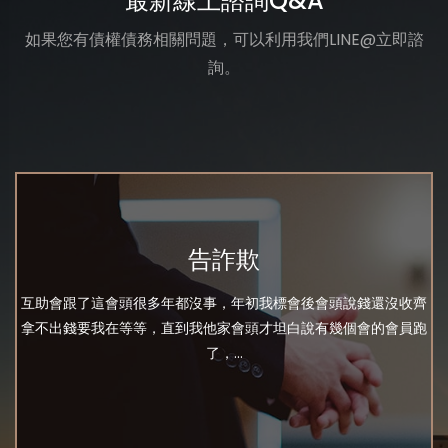
最新線上諮詢Q&A
如果您有債權債務相關問題，可以利用我們LINE@立即諮
詢。
告詐欺
互助會跟了這會頭很多年都沒事，年初我標會後會頭說錢還沒收齊
拿不出錢要我在等等，直到我他家會頭才坦白說有幾個會的會員跑
了，...