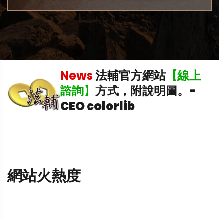
News
法輔官方網站
【線上
中
諮詢】
方式，附說明圖。
-
CEO colorlib
網站火熱度