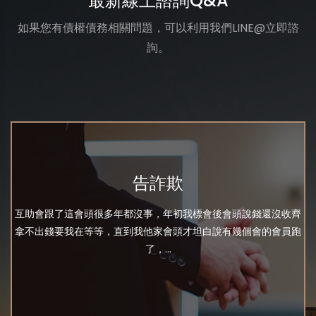
最新線上諮詢Q&A
如果您有債權債務相關問題，可以利用我們LINE@立即諮
詢。
告詐欺
互助會跟了這會頭很多年都沒事，年初我標會後會頭說錢還沒收齊
拿不出錢要我在等等，直到我他家會頭才坦白說有幾個會的會員跑
了，...