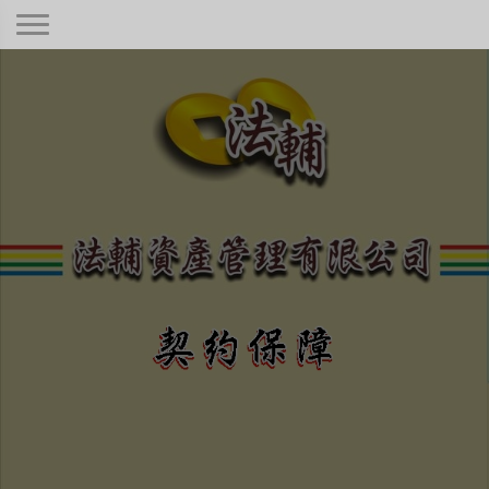
契約保障！
本公司秉持著合情合理合法、正規經
營、健全制度，只要是合法有憑據的債
權！
不畏強權、惡勢力、困難度高
低與否，定當竭盡心力為您伸
張債權正義保障權利！