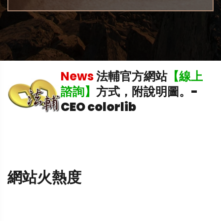
News
法輔官方網站
【線上
飛
諮詢】
方式，附說明圖。
-
CEO colorlib
網站火熱度