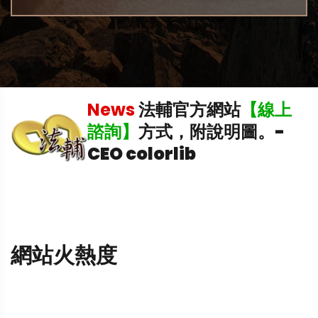
News
法輔官方網站
【線上
中
諮詢】
方式，附說明圖。
-
CEO colorlib
網站火熱度