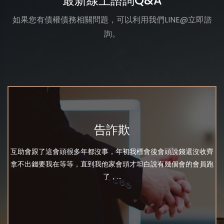
最新線上諮詢Q&A
如果您有債權債務相關問題，可以利用我們LINE@立即諮
詢。
告詐欺
互助會跟了這會頭很多年都沒事，年初我標會後會頭說錢還沒收齊
拿不出錢要我在等等，直到我他家會頭才坦白說有幾個會的會員跑
了，...