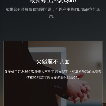
最新線上諮詢Q&A
如果您有債權債務相關問題，可以利用我們LINE@立即諮
詢。
欠錢避不見面
前年借了好友360萬,後來人不見了,現在我手上有當初他簽的本票與
債權證明,請問現在要怎麼討回錢??...