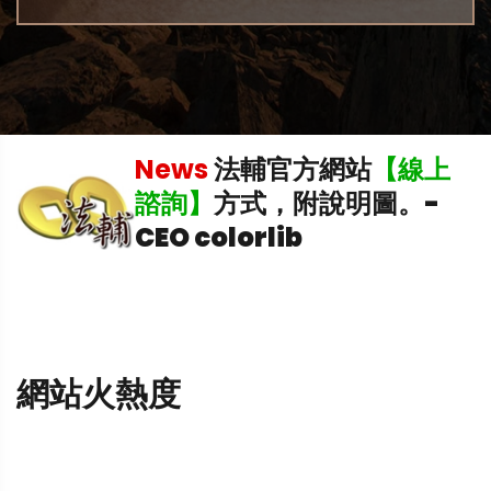
News
法輔官方網站
【線上
諮詢】
方式，附說明圖。
-
CEO colorlib
網站火熱度