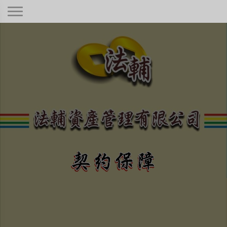
契約保障！
本公司秉持著合情合理合法、正規經
營、健全制度，只要是合法有憑據的債
權！
不畏強權、惡勢力、困難度高
低與否，定當竭盡心力為您伸
張債權正義保障權利！