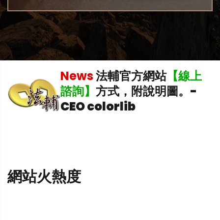
機
News
法輔官方網站
【線上
諮詢】
方式，附說明圖。
-
CEO colorlib
網站火熱度