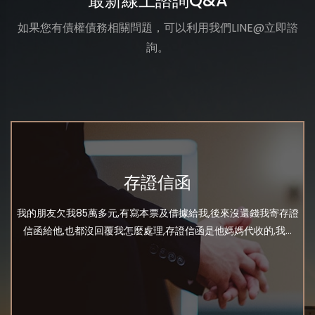
最新線上諮詢Q&A
如果您有債權債務相關問題，可以利用我們LINE@立即諮
詢。
存證信函
我的朋友欠我85萬多元,有寫本票及借據給我,後來沒還錢我寄存證
信函給他,也都沒回覆我怎麼處理,存證信函是他媽媽代收的,我...