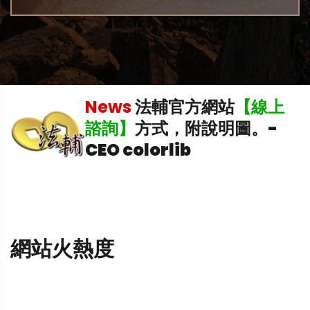
News
法輔官方網站
【線上
諮詢】
方式，附說明圖。
-
CEO colorlib
網站火熱度