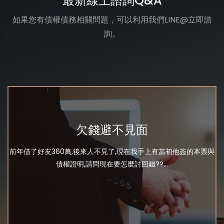
最新線上諮詢Q&A
如果您有債權債務相關問題，可以利用我們LINE@立即諮
詢。
欠錢避不見面
前年借了好友360萬,後來人不見了,現在我手上有當初他簽的本票與
債權證明,請問現在要怎麼討回錢??...