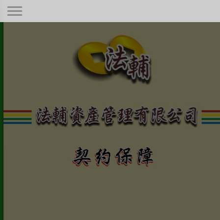
契約保障！
本公司秉持著合情合理合法、正規經
營、健全制度，只要是合法有憑據的債
權！