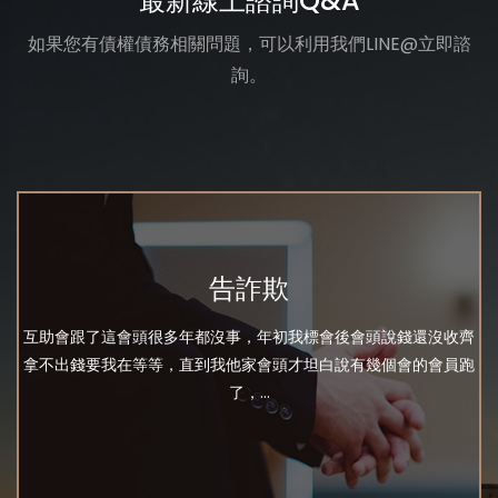
最新線上諮詢Q&A
如果您有債權債務相關問題，可以利用我們LINE@立即諮
詢。
告詐欺
互助會跟了這會頭很多年都沒事，年初我標會後會頭說錢還沒收齊
拿不出錢要我在等等，直到我他家會頭才坦白說有幾個會的會員跑
了，...