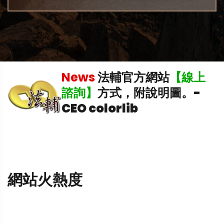
News
法輔官方網站
【線上
飛
諮詢】
方式，附說明圖。
-
CEO colorlib
網站火熱度