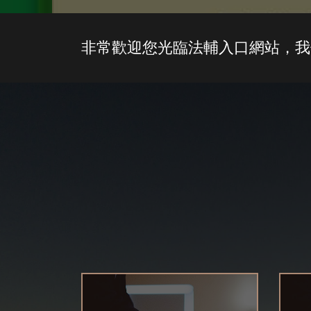
非常歡迎您光臨法輔入口網站，我