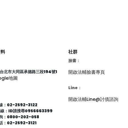
資料
社群
臉書：
66台北市大同區承德路三段194號1
開啟法輔臉書專頁
ogle地圖
Line：
開啟法輔Line@討債諮詢
：02-2592-3122
專線：ID請搜尋0956663399
：0800-202-058
：02-2592-3121