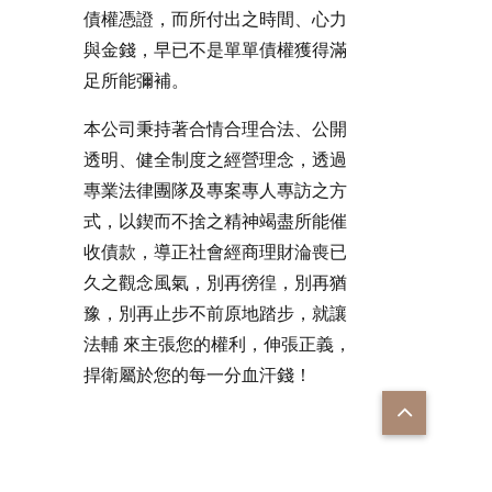
債權憑證，而所付出之時間、心力
與金錢，早已不是單單債權獲得滿
足所能彌補。
本公司秉持著合情合理合法、公開
透明、健全制度之經營理念，透過
專業法律團隊及專案專人專訪之方
式，以鍥而不捨之精神竭盡所能催
收債款，導正社會經商理財淪喪已
久之觀念風氣，別再徬徨，別再猶
豫，別再止步不前原地踏步，就讓
法輔 來主張您的權利，伸張正義，
捍衛屬於您的每一分血汗錢！