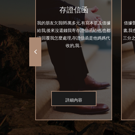
估價？
存證信函
友有寫本票也有
我的朋友欠我85萬多元,有寫本票及借據
借據
找不到人戶籍
給我,後來沒還錢我寄存證信函給他,也都
書,
親都說好幾年
沒回覆我怎麼處理,存證信函是他媽媽代
三分之
..
收的,我...
詳細內容