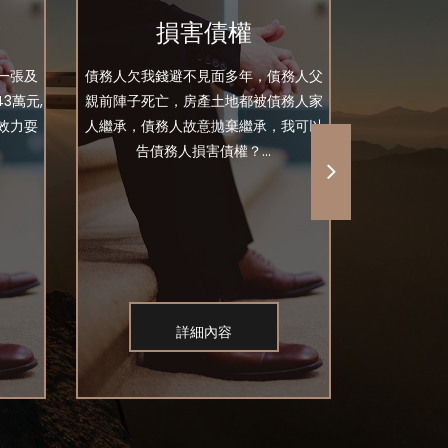
損害債權
欠
一張及
債務人欠我錢避不見面多年，債務人父
前年借了好友
3萬元,
親前陣子死亡，房產土地都被債務人家
我手上有當
效力耍
人繼承，債務人故意拋棄繼承，我可以
問現在
告債務人損害債權？...
詳細內容