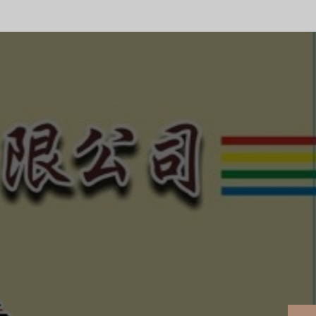
合法、正規經營、健全制
的債權！
、惡勢