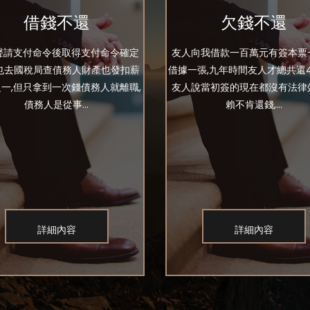
借錢不還
欠錢不還
聲請支付命令後取得支付命令確定
友人向我借款一百萬元有簽本票
我也去國稅局查債務人財產也發扣薪
借據一張,九年時間友人才總共還4
一,但只拿到一次錢債務人就離職,
友人說當初簽的現在都沒有法律
債務人是從事...
賴不肯還錢,...
詳細內容
詳細內容