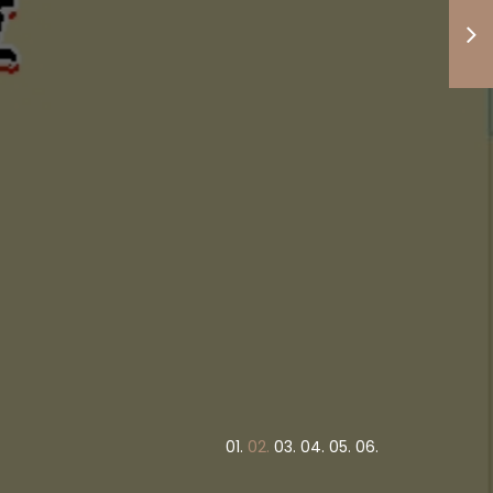
度高低與
竭盡心力
債權正義
！
業呆帳追討作業！
0
1.
0
2.
0
3.
0
4.
0
5.
0
6.