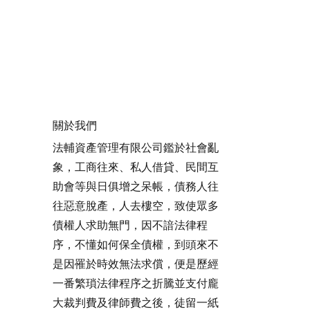
關於我們
法輔資產管理有限公司鑑於社會亂
象，工商往來、私人借貸、民間互
助會等與日俱增之呆帳，債務人往
往惡意脫產，人去樓空，致使眾多
債權人求助無門，因不諳法律程
序，不懂如何保全債權，到頭來不
是因罹於時效無法求償，便是歷經
一番繁瑣法律程序之折騰並支付龐
大裁判費及律師費之後，徒留一紙