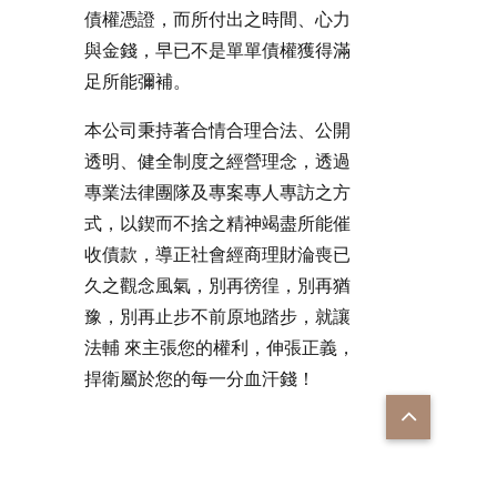
債權憑證，而所付出之時間、心力
與金錢，早已不是單單債權獲得滿
足所能彌補。
本公司秉持著合情合理合法、公開
透明、健全制度之經營理念，透過
專業法律團隊及專案專人專訪之方
式，以鍥而不捨之精神竭盡所能催
收債款，導正社會經商理財淪喪已
久之觀念風氣，別再徬徨，別再猶
豫，別再止步不前原地踏步，就讓
法輔 來主張您的權利，伸張正義，
捍衛屬於您的每一分血汗錢！