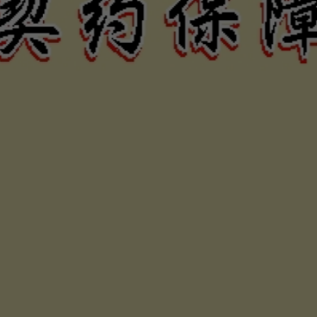
力、困難
否，定當
為您伸張
保障權利
合法債務催收公司，專辦民間私人借貸及工商企