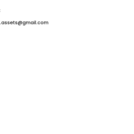
:
u.assets@gmail.com