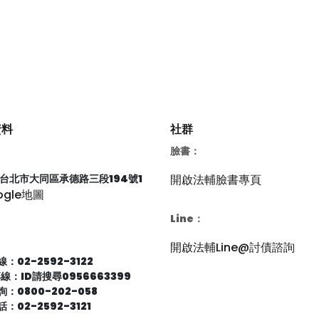
資料
社群
臉書：
66台北市大同區承德路三段194號1
開啟法輔臉書專頁
ogle地圖
Line：
開啟法輔Line@討債諮詢
：02-2592-3122
專線：ID請搜尋0956663399
：0800-202-058
：02-2592-3121