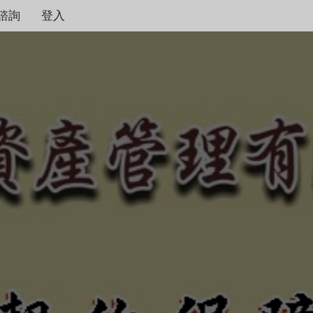
諮詢
登入
契約保障！
本公司秉持著合情合理
度，只要是合法有憑據
不畏強權