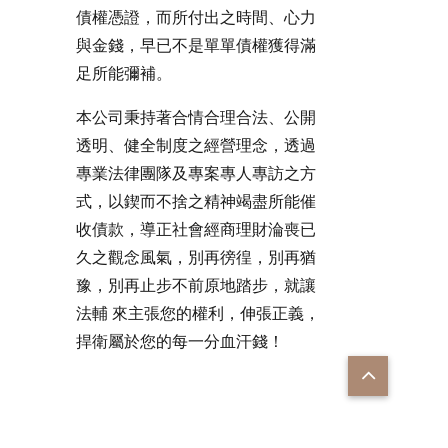
債權憑證，而所付出之時間、心力
與金錢，早已不是單單債權獲得滿
足所能彌補。
本公司秉持著合情合理合法、公開
透明、健全制度之經營理念，透過
專業法律團隊及專案專人專訪之方
式，以鍥而不捨之精神竭盡所能催
收債款，導正社會經商理財淪喪已
久之觀念風氣，別再徬徨，別再猶
豫，別再止步不前原地踏步，就讓
法輔 來主張您的權利，伸張正義，
捍衛屬於您的每一分血汗錢！