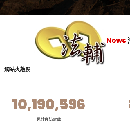
繳營業稅
-
News
網站火熱度
10,190,596
累計拜訪次數