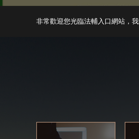
非常歡迎您光臨法輔入口網站，我