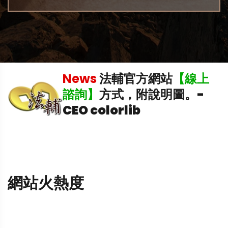
機
News
法輔官方網站
【線上
諮詢】
方式，附說明圖。
-
CEO colorlib
網站火熱度