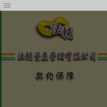
契約保障！
本公司秉持著合情合理合法、正規經
營、健全制度，只要是合法有憑據的債
權！