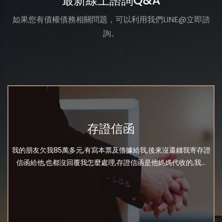
最新線上諮詢Q&A
如果您有債權債務相關問題，可以利用我們LINE@立即諮
詢。
存證信函
我的朋友欠我85萬多元,有寫本票及借據給我,後來沒還錢我寄存證
信函給他,也都沒回覆我怎麼處理,存證信函是他媽媽代收的,我...