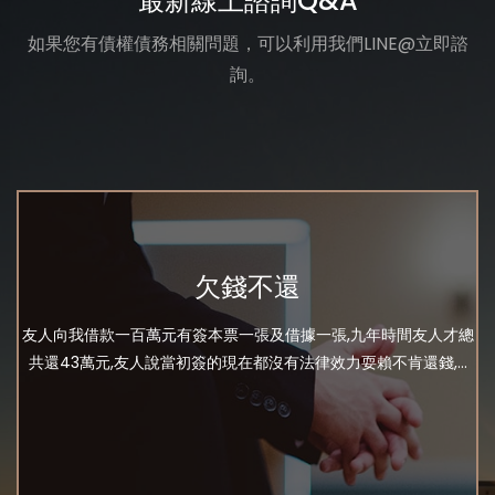
最新線上諮詢Q&A
如果您有債權債務相關問題，可以利用我們LINE@立即諮
詢。
欠錢不還
友人向我借款一百萬元有簽本票一張及借據一張,九年時間友人才總
共還43萬元,友人說當初簽的現在都沒有法律效力耍賴不肯還錢,...