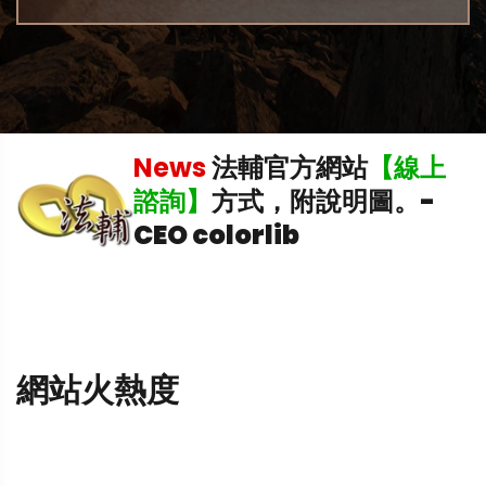
機
News
法輔官方網站
【線上
諮詢】
方式，附說明圖。
-
CEO colorlib
網站火熱度