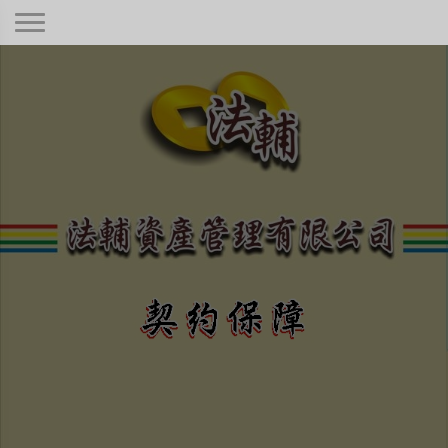
契約保障！
本公司秉持著合情合理合法、正規經
營、健全制度，只要是合法有憑據的債
權！
不畏強權、惡勢力、困難度高
低與否，定當竭盡心力為您伸
張債權正義保障權利！