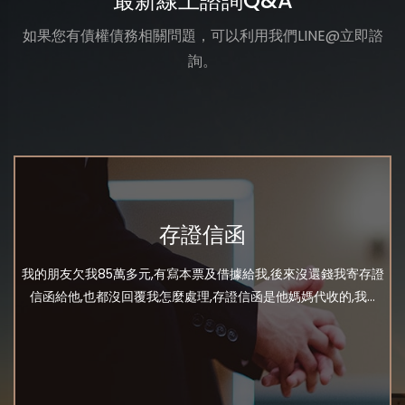
最新線上諮詢Q&A
如果您有債權債務相關問題，可以利用我們LINE@立即諮
詢。
存證信函
我的朋友欠我85萬多元,有寫本票及借據給我,後來沒還錢我寄存證
信函給他,也都沒回覆我怎麼處理,存證信函是他媽媽代收的,我...