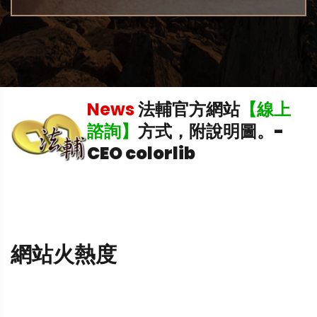
機
News
法輔官方網站
【線上
諮詢】
方式，附說明圖。
-
CEO colorlib
網站火熱度