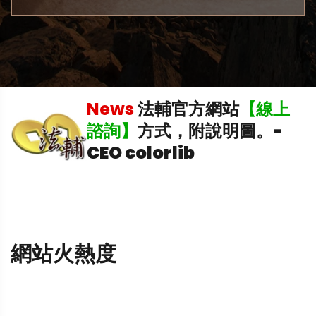
News
法輔官方網站
【線上
中
諮詢】
方式，附說明圖。
-
CEO colorlib
網站火熱度