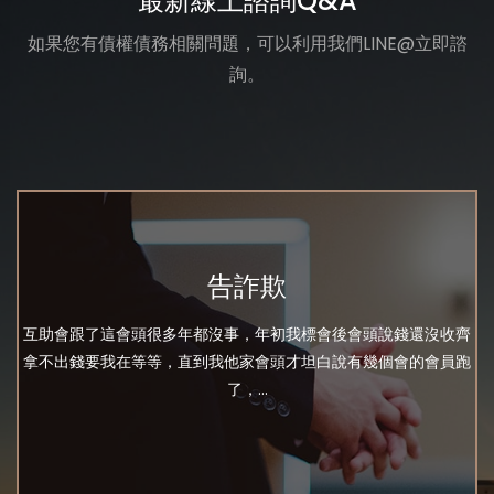
最新線上諮詢Q&A
如果您有債權債務相關問題，可以利用我們LINE@立即諮
詢。
告詐欺
互助會跟了這會頭很多年都沒事，年初我標會後會頭說錢還沒收齊
拿不出錢要我在等等，直到我他家會頭才坦白說有幾個會的會員跑
了，...