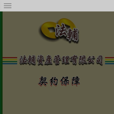
契約保障！
本公司秉持著合情合理合法、正規經
營、健全制度，只要是合法有憑據的債
權！