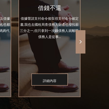
借錢不還
票及借據
借據聲請支付命令後取得支付命令確定
友人向我借
他,也都
書,我也去國稅局查債務人財產也發扣薪
借據一張,九
媽媽代
三分之一,但只拿到一次錢債務人就離職,
友人說當初
債務人是從事...
詳細內容