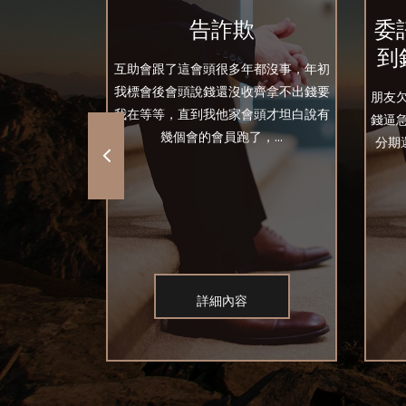
款
告詐欺
委
到
月,對方遲遲
互助會跟了這會頭很多年都沒事，年初
議後對方說先付
我標會後會頭說錢還沒收齊拿不出錢要
朋友
交給業主驗收
我在等等，直到我他家會頭才坦白說有
錢逼
幾個會的會員跑了，...
分期
詳細內容