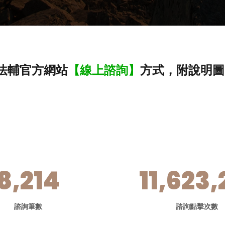
法輔官方網站
【線上諮詢】
方式，附說明圖
8,214
11,623,
諮詢筆數
諮詢點擊次數