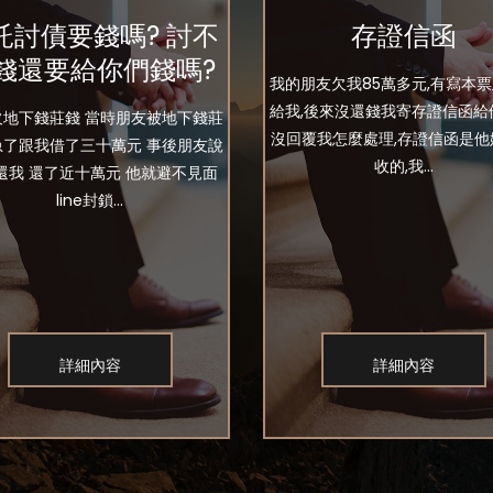
託討債要錢嗎? 討不
存證信函
錢還要給你們錢嗎?
我的朋友欠我85萬多元,有寫本
給我,後來沒還錢我寄存證信函給
欠地下錢莊錢 當時朋友被地下錢莊
沒回覆我怎麼處理,存證信函是他
急了跟我借了三十萬元 事後朋友說
收的,我...
還我 還了近十萬元 他就避不見面
line封鎖...
詳細內容
詳細內容