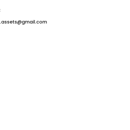
:
u.assets@gmail.com