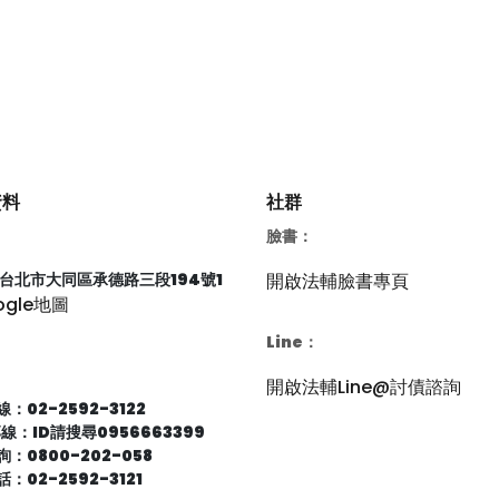
資料
社群
臉書：
66台北市大同區承德路三段194號1
開啟法輔臉書專頁
ogle地圖
Line：
開啟法輔Line@討債諮詢
：02-2592-3122
專線：ID請搜尋0956663399
：0800-202-058
：02-2592-3121