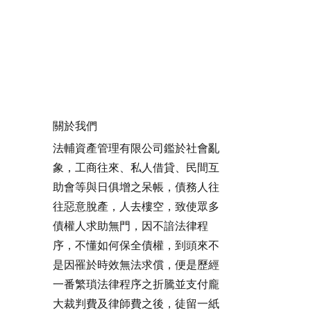
關於我們
法輔資產管理有限公司鑑於社會亂
象，工商往來、私人借貸、民間互
助會等與日俱增之呆帳，債務人往
往惡意脫產，人去樓空，致使眾多
債權人求助無門，因不諳法律程
序，不懂如何保全債權，到頭來不
是因罹於時效無法求償，便是歷經
一番繁瑣法律程序之折騰並支付龐
大裁判費及律師費之後，徒留一紙