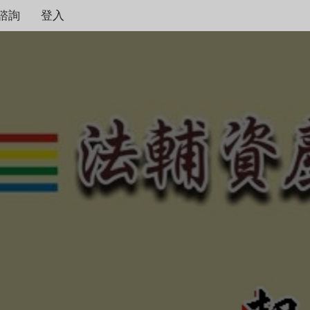
諮詢
登入
契約保障！
本公司秉持著合情合理
度，只要是合法有憑據
不畏強權