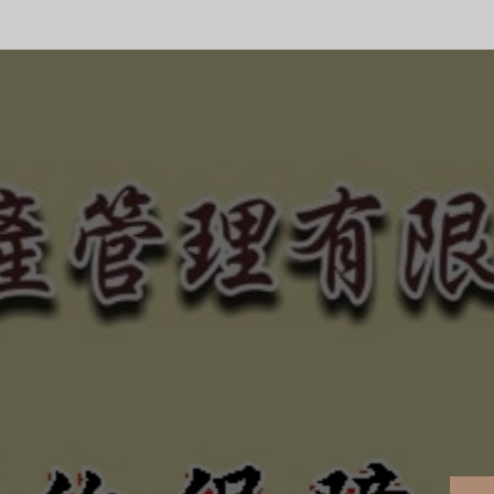
合法、正規經營、健全制
的債權！
、惡勢