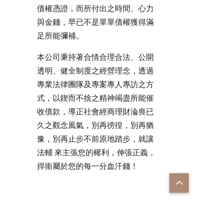
債權憑證，而所付出之時間、心力
與金錢，早已不是單單債權獲得滿
足所能彌補。
本公司秉持著合情合理合法、公開
透明、健全制度之經營理念，透過
專業法律團隊及專案專人專訪之方
式，以鍥而不捨之精神竭盡所能催
收債款，導正社會經商理財淪喪已
久之觀念風氣，別再徬徨，別再猶
豫，別再止步不前原地踏步，就讓
法輔 來主張您的權利，伸張正義，
捍衛屬於您的每一分血汗錢！