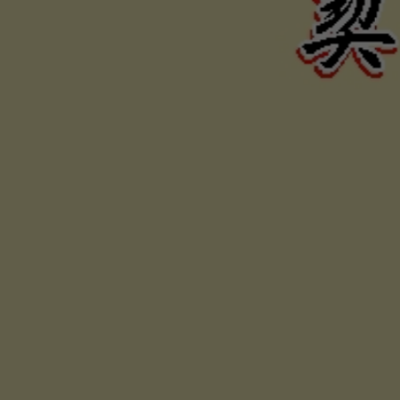
力、困難
否，定當
為您伸張
保障權利