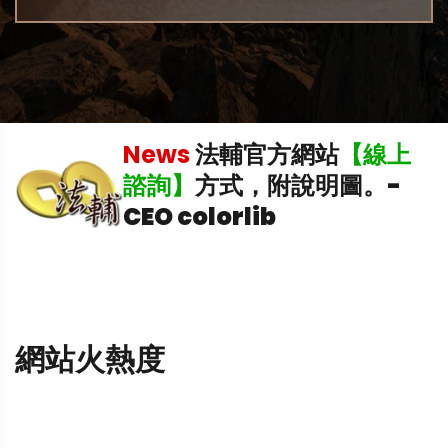
News
法輔官方網站
【線上
中
諮詢】
方式，附說明圖。
-
CEO colorlib
網站火熱度