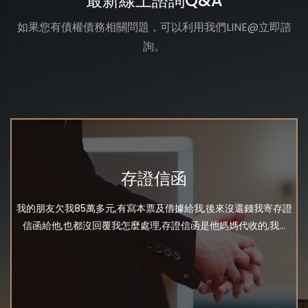
最新線上諮詢Q&A
如果您有債權債務相關問題，可以利用我們LINE@立即諮
詢。
存證信函
我的朋友欠我85萬多元,有寫本票及借據給我,後來沒還錢我寄存證
信函給他,也都沒回覆我怎麼處理,存證信函是他媽媽代收的,我...