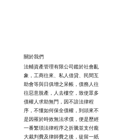
關於我們
法輔資產管理有限公司鑑於社會亂
象，工商往來、私人借貸、民間互
助會等與日俱增之呆帳，債務人往
往惡意脫產，人去樓空，致使眾多
債權人求助無門，因不諳法律程
序，不懂如何保全債權，到頭來不
是因罹於時效無法求償，便是歷經
一番繁瑣法律程序之折騰並支付龐
大裁判費及律師費之後，徒留一紙