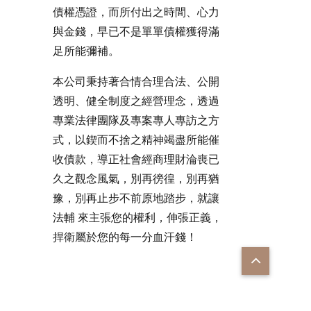
債權憑證，而所付出之時間、心力
與金錢，早已不是單單債權獲得滿
足所能彌補。
本公司秉持著合情合理合法、公開
透明、健全制度之經營理念，透過
專業法律團隊及專案專人專訪之方
式，以鍥而不捨之精神竭盡所能催
收債款，導正社會經商理財淪喪已
久之觀念風氣，別再徬徨，別再猶
豫，別再止步不前原地踏步，就讓
法輔 來主張您的權利，伸張正義，
捍衛屬於您的每一分血汗錢！