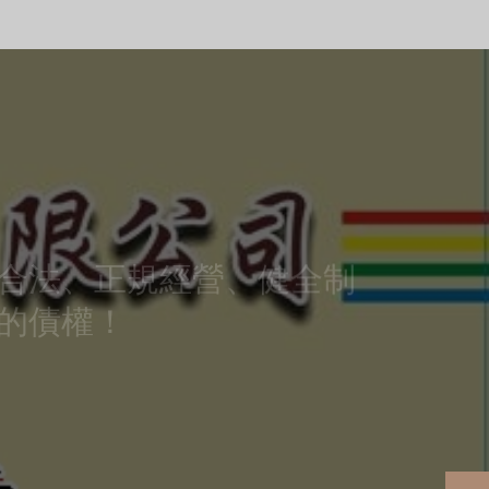
立即LINE諮詢
合法、正規經營、健全制
的債權！
、惡勢
度高低與