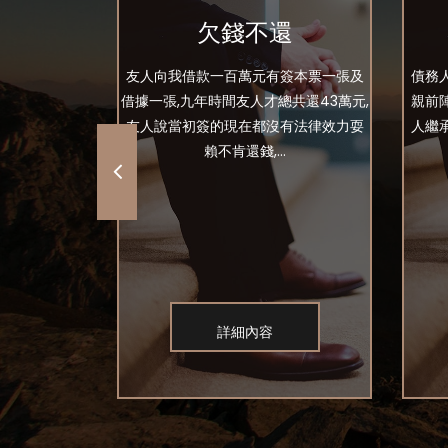
還
欠錢不還
 朋友說是a要
友人向我借款一百萬元有簽本票一張及
債務
不到a 我這位
借據一張,九年時間友人才總共還43萬元,
親前
上會幫我找a出
友人說當初簽的現在都沒有法律效力耍
人繼
賴不肯還錢,...
詳細內容