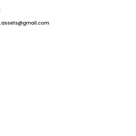
:
u.assets@gmail.com