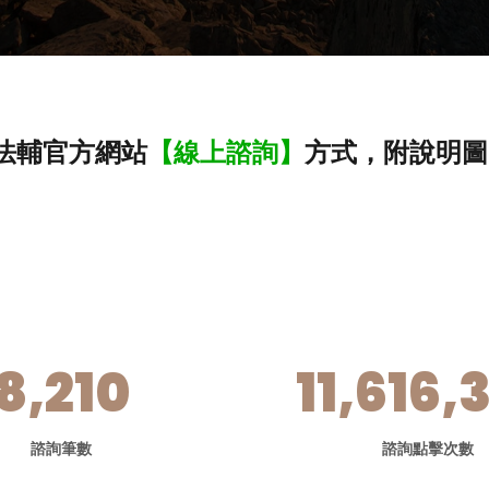
法輔官方網站
【線上諮詢】
方式，附說明圖
8,210
11,616,
諮詢筆數
諮詢點擊次數