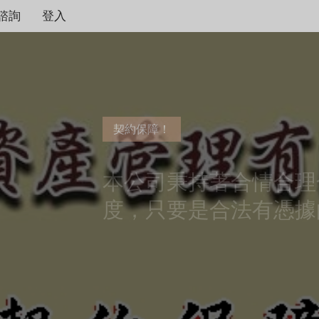
諮詢
登入
契約保障！
本公司秉持著合情合理
度，只要是合法有憑據
不畏強權
力、困難