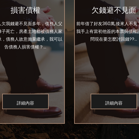
損害債權
欠錢避不見面
人欠我錢避不見面多年，債務人父
前年借了好友360萬,後來人不見
陣子死亡，房產土地都被債務人家
我手上有當初他簽的本票與債權證
承，債務人故意拋棄繼承，我可以
問現在要怎麼討回錢??...
告債務人損害債權？...
詳細內容
詳細內容