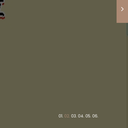
竭盡心力
債權正義
！
業呆帳追討作業！
0
1.
0
2.
0
3.
0
4.
0
5.
0
6.