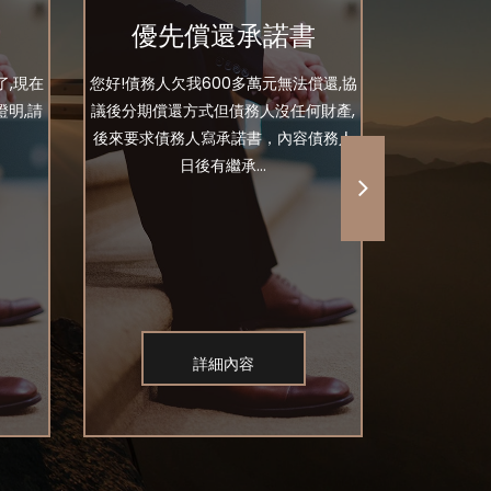
優先償還承諾書
了,現在
您好!債務人欠我600多萬元無法償還,協
你好，請問
明,請
議後分期償還方式但債務人沒任何財產,
二張的支票
後來要求債務人寫承諾書，內容債務人
友所以沒在
日後有繼承...
借
詳細內容