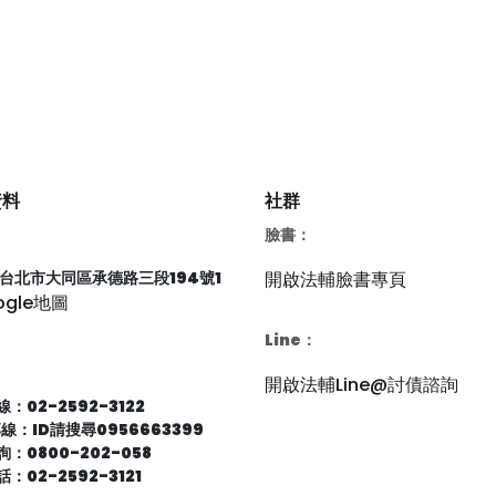
資料
社群
臉書：
66台北市大同區承德路三段194號1
開啟法輔臉書專頁
ogle地圖
Line：
開啟法輔Line@討債諮詢
：02-2592-3122
專線：ID請搜尋0956663399
：0800-202-058
：02-2592-3121