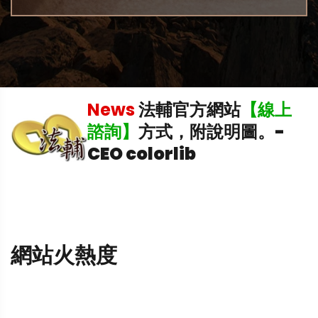
稅
News
法輔官方網站
【線上
理
諮詢】
方式，附說明圖。
-
CEO colorlib
網站火熱度