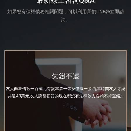
最新線上諮詢Q&A
如果您有債權債務相關問題，可以利用我們LINE@立即諮
詢。
欠錢不還
友人向我借款一百萬元有簽本票一張及借據一張,九年時間友人才總
共還43萬元,友人說當初簽的現在都沒有法律效力耍賴不肯還錢,...