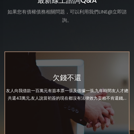
最新線上諮詢Q&A
如果您有債權債務相關問題，可以利用我們LINE@立即諮
詢。
欠錢不還
友人向我借款一百萬元有簽本票一張及借據一張,九年時間友人才總
共還43萬元,友人說當初簽的現在都沒有法律效力耍賴不肯還錢,...