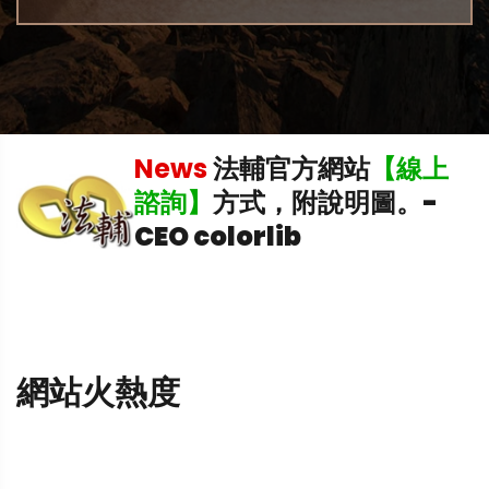
稅
News
法輔官方網站
【線上
理
諮詢】
方式，附說明圖。
-
CEO colorlib
網站火熱度