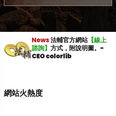
News
法輔官方網站
【線上
中
諮詢】
方式，附說明圖。
-
CEO colorlib
網站火熱度