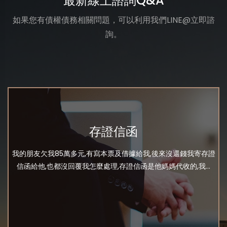
最新線上諮詢Q&A
如果您有債權債務相關問題，可以利用我們LINE@立即諮
詢。
存證信函
我的朋友欠我85萬多元,有寫本票及借據給我,後來沒還錢我寄存證
信函給他,也都沒回覆我怎麼處理,存證信函是他媽媽代收的,我...