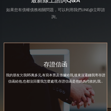
最新線上諮詢Q&A
如果您有債權債務相關問題，可以利用我們LINE@立即諮
詢。
存證信函
我的朋友欠我85萬多元,有寫本票及借據給我,後來沒還錢我寄存證
信函給他,也都沒回覆我怎麼處理,存證信函是他媽媽代收的,我...