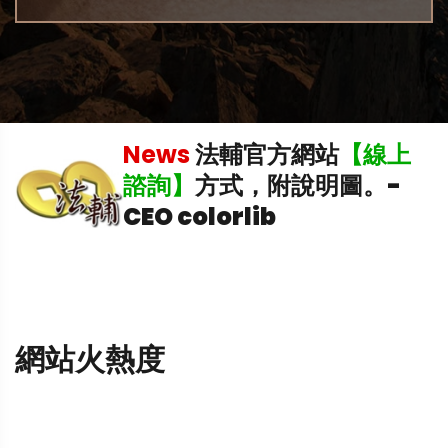
機
News
法輔官方網站
【線上
諮詢】
方式，附說明圖。
-
CEO colorlib
網站火熱度