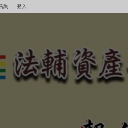
諮詢
登入
契約保障！
本公司秉持著合情合理
度，只要是合法有憑據
不畏強權