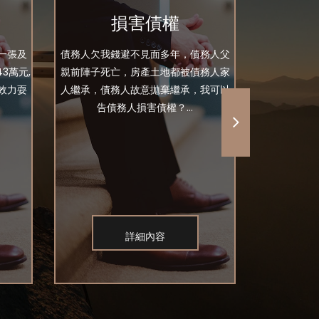
損害債權
欠
一張及
債務人欠我錢避不見面多年，債務人父
前年借了好友
3萬元,
親前陣子死亡，房產土地都被債務人家
我手上有當
效力耍
人繼承，債務人故意拋棄繼承，我可以
問現在
告債務人損害債權？...
詳細內容