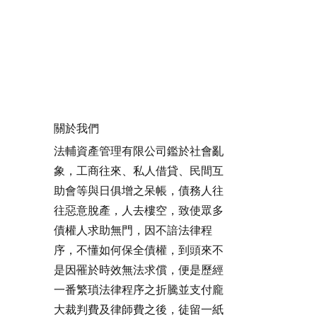
關於我們
法輔資產管理有限公司鑑於社會亂
象，工商往來、私人借貸、民間互
助會等與日俱增之呆帳，債務人往
往惡意脫產，人去樓空，致使眾多
債權人求助無門，因不諳法律程
序，不懂如何保全債權，到頭來不
是因罹於時效無法求償，便是歷經
一番繁瑣法律程序之折騰並支付龐
大裁判費及律師費之後，徒留一紙