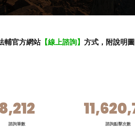
法輔官方網站
【線上諮詢】
方式，附說明圖
8,212
11,620,
諮詢筆數
諮詢點擊次數