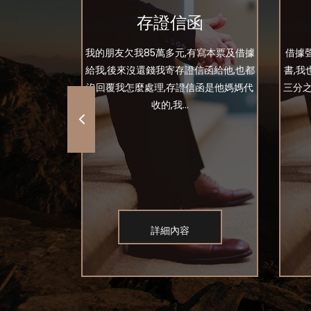
款
存證信函
月,對方遲遲
我的朋友欠我85萬多元,有寫本票及借據
借據
議後對方說先付
給我,後來沒還錢我寄存證信函給他,也都
書,
交給業主驗收
沒回覆我怎麼處理,存證信函是他媽媽代
三分之
收的,我...
詳細內容