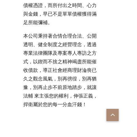
債權憑證，而所付出之時間、心力
與金錢，早已不是單單債權獲得滿
足所能彌補。
本公司秉持著合情合理合法、公開
透明、健全制度之經營理念，透過
專業法律團隊及專案專人專訪之方
式，以鍥而不捨之精神竭盡所能催
收債款，導正社會經商理財淪喪已
久之觀念風氣，別再徬徨，別再猶
豫，別再止步不前原地踏步，就讓
法輔 來主張您的權利，伸張正義，
捍衛屬於您的每一分血汗錢！