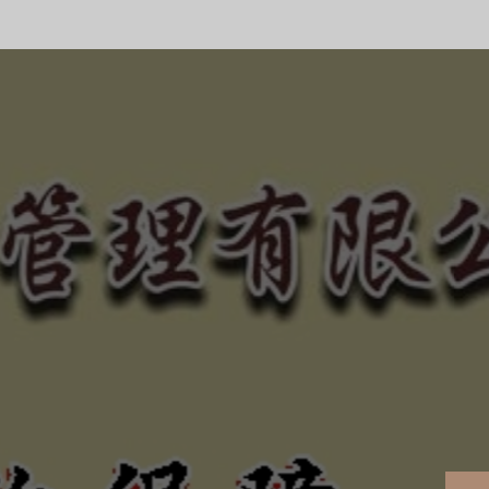
合法、正規經營、健全制
的債權！
、惡勢