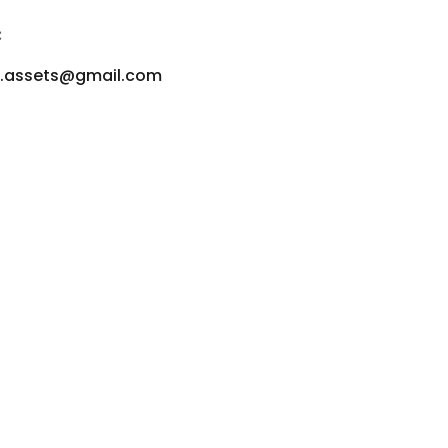
:
u.assets@gmail.com