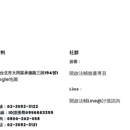
資料
社群
臉書：
66台北市大同區承德路三段194號1
開啟法輔臉書專頁
ogle地圖
Line：
開啟法輔Line@討債諮詢
：02-2592-3122
專線：ID請搜尋0956663399
：0800-202-058
：02-2592-3121