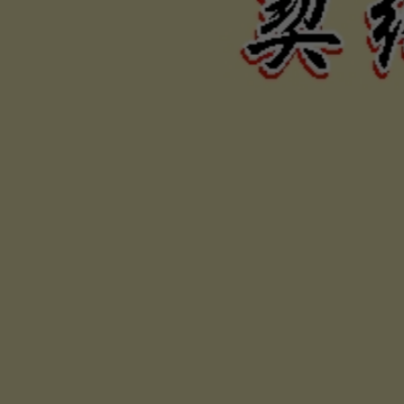
力、困難
否，定當
為您伸張
保障權利