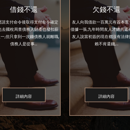
借錢不還
欠錢不還
聲請支付命令後取得支付命令確定
友人向我借款一百萬元有簽本票
我也去國稅局查債務人財產也發扣薪
借據一張,九年時間友人才總共還4
一,但只拿到一次錢債務人就離職,
友人說當初簽的現在都沒有法律
債務人是從事...
賴不肯還錢,...
詳細內容
詳細內容