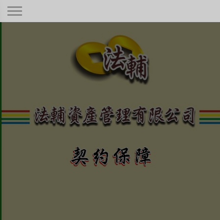
契約保障！
本公司秉持著合情合理合法、正規經
營、健全制度，只要是合法有憑據的債
權！