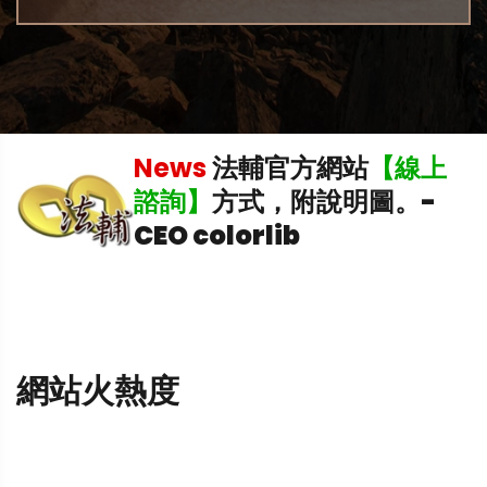
News
法輔官方網站
【線上
中
諮詢】
方式，附說明圖。
-
CEO colorlib
網站火熱度