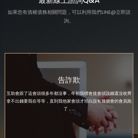
最新線上諮詢Q&A
如果您有債權債務相關問題，可以利用我們LINE@立即諮
詢。
告詐欺
互助會跟了這會頭很多年都沒事，年初我標會後會頭說錢還沒收齊
拿不出錢要我在等等，直到我他家會頭才坦白說有幾個會的會員跑
了，...