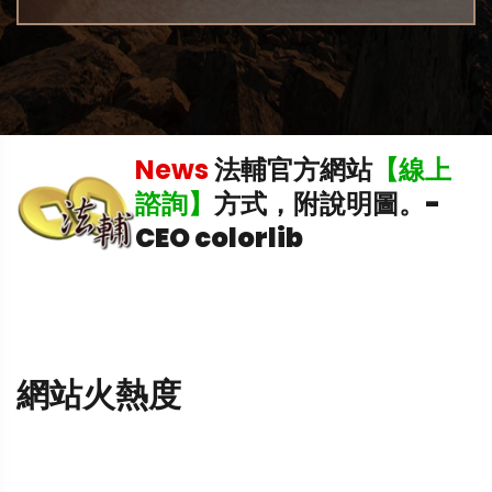
News
法輔官方網站
【線上
諮詢】
方式，附說明圖。
-
CEO colorlib
網站火熱度