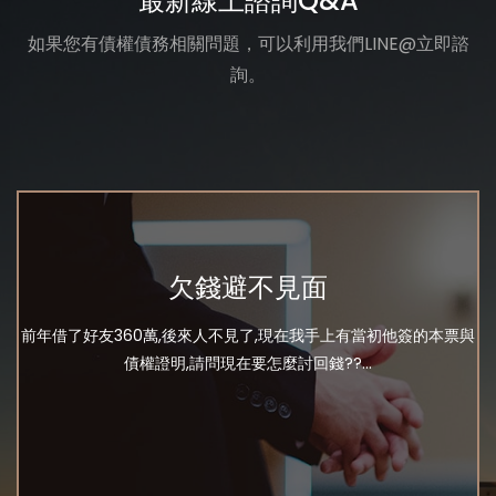
最新線上諮詢Q&A
如果您有債權債務相關問題，可以利用我們LINE@立即諮
詢。
欠錢避不見面
前年借了好友360萬,後來人不見了,現在我手上有當初他簽的本票與
債權證明,請問現在要怎麼討回錢??...