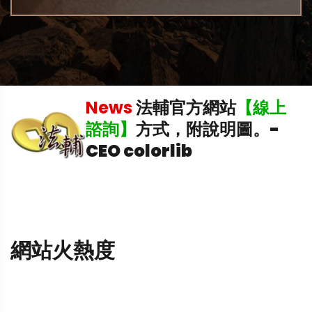
機
News
法輔官方網站
【線上
諮詢】
方式，附說明圖。
-
CEO colorlib
網站火熱度