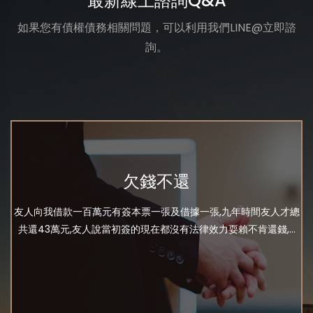
最新線上諮詢Q&A
如果您有債權債務相關問題，可以利用我們LINE@立即諮
詢。
欠錢不還
友人向我借款一百萬元有簽本票一張及借據一張,九年時間友人才總
共還43萬元,友人說當初簽的現在都沒有法律效力耍賴不肯還錢,...