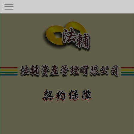
契約保障！
本公司秉持著合情合理合法、正規經
營、健全制度，只要是合法有憑據的債
權！