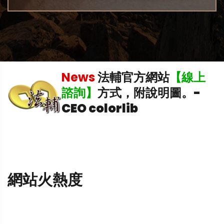
機
News
法輔官方網站
【線上
諮詢】
方式，附說明圖。
-
CEO colorlib
網站火熱度