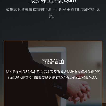
最新線上諮詢Q&A
如果您有債權債務相關問題，可以利用我們LINE@立即諮
詢。
存證信函
我的朋友欠我85萬多元,有寫本票及借據給我,後來沒還錢我寄存證
信函給他,也都沒回覆我怎麼處理,存證信函是他媽媽代收的,我...