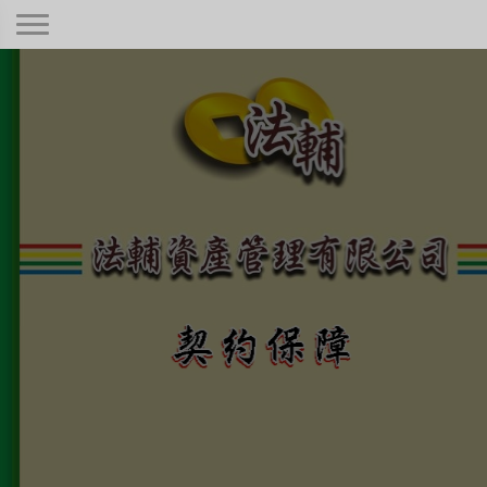
契約保障！
本公司秉持著合情合理合法、正規經
營、健全制度，只要是合法有憑據的債
權！