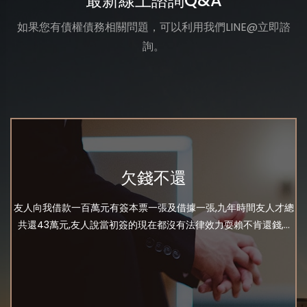
最新線上諮詢Q&A
如果您有債權債務相關問題，可以利用我們LINE@立即諮
詢。
欠錢不還
友人向我借款一百萬元有簽本票一張及借據一張,九年時間友人才總
共還43萬元,友人說當初簽的現在都沒有法律效力耍賴不肯還錢,...