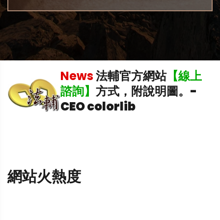
稅
News
法輔官方網站
【線上
理
諮詢】
方式，附說明圖。
-
CEO colorlib
網站火熱度