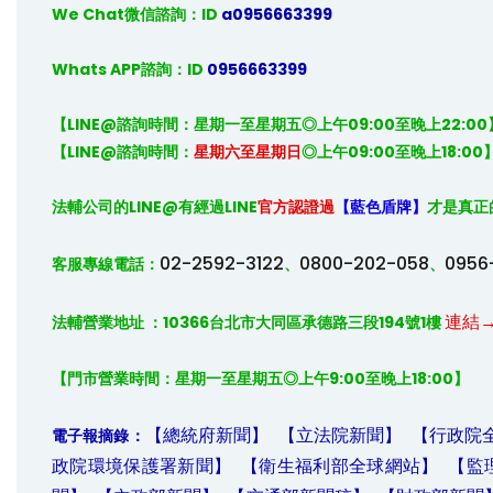
We Chat微信諮詢：ID
 a0956663399
Whats APP諮詢：ID
 0956663399
【LINE@諮詢時間：星期一至星期五◎上午09:00至晚上22:00】
【LINE@諮詢時間：
星期六至星期日
◎上午09:00至晚上18:00
法輔公司的
LINE@
有經過
LINE
官方認證過
【藍色盾牌】
才是真正
02-2592-3122
0800-202-058
0956
客服專線電話：
、
、
連結
法輔營業地址 ：10366台北市大同區承德路三段194號1樓 
【門市營業時間：星期一至星期五◎上午9:00至晚上18:00】
【總統府新聞】
【立法院新聞】
【行政院
電子報摘錄：
政院環境保護署新聞】
【衛生福利部全球網站】
【監