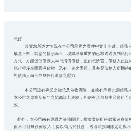
您好：

         其實您所述之情況在本公司承辦之案件中實非少數，債務人脫產後甚至刻意將戶籍放在戶政，使債權人無從追討之情形更是
屢見不鮮，就您的情形而言，現階段最重要的已非透過強制執行
方式，方能促使債務人早日清償債務，正如您所言，債務人已提
執行程序企圖圓滿債權，恐有一定之困難，且亦是債務人所期待
對債務人而言並無任何還款之壓力。

         本公司設有專業之徵信及催收團隊，並擁有承辦此類債務人之豐富經驗，雖不敢向您擔保百分之百可替您回收債權，但憑藉
本公司之專業及多年之協商談判經驗，相信有形無形中必會給予
效。

   此外，本公司尚有專職之法務團隊，根據徵信所得線索追查債務人可能之收入或隱匿之財產，債務人雖可不報薪資所得及脫產，
但不可能無任何收入而得以苟活於社會，透過法務團隊定期與不