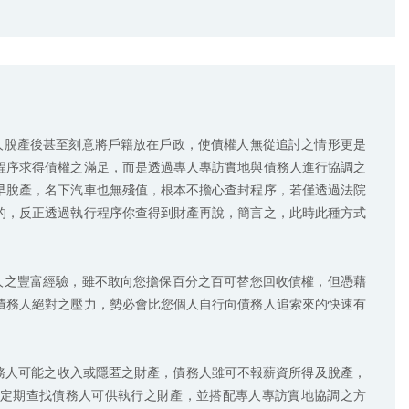
程序求得債權之滿足，而是透過專人專訪實地與債務人進行協調之
早脫產，名下汽車也無殘值，根本不擔心查封程序，若僅透過法院
的，反正透過執行程序你查得到財產再說，簡言之，此時此種方式
債務人絕對之壓力，勢必會比您個人自行向債務人追索來的快速有
定期查找債務人可供執行之財產，並搭配專人專訪實地協調之方