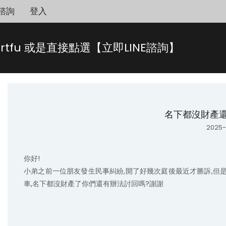
諮詢
登入
rtfu 或是直接點選【立即LINE諮詢】
名下都沒財產還
2025-
你好!

小弟之前一位朋友發生民事糾紛,開了好幾次庭後最近才勝訴,但是
車,名下都沒財產了你們還有辦法討回嗎?謝謝