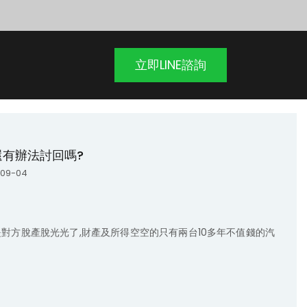
立即LINE諮詢
有辦法討回嗎?
09-04
對方脫產脫光光了,財產及所得空空的只有兩台10多年不值錢的汽