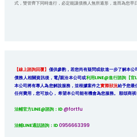
式，雙管齊下同時進行，必定能讓債務人無所遁形，進而為您早
【線上諮詢回覆】
僅供參酌，若您尚有疑問或欲進一步了解本公
債務人相關資訊後，電/親洽本公司或
利用LINE@進行諮詢【官L
本公司將有專人為您解說服務，並根據案件之
實際狀況
給予您最
任何費用，您可放心， 希望本公司能有機會為您服務。 順頌商祺
@fortfu
法輔官方LINE@諮詢：ID 
0956663399
法輔LINE通話諮詢：ID 