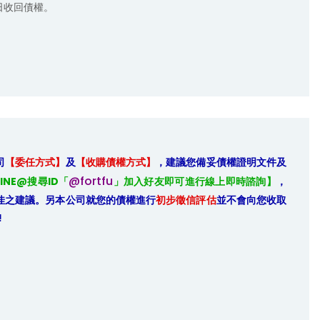
日收回債權。
司
【委任方式】
及
【收購債權方式】
，建議您備妥債權證明文件及
@fortfu
INE@搜尋ID「
」加入好友即可進行線上即時諮詢】
，
佳之建議。另本公司就您的債權進行
初步徵信評估
並不會向您收取
!