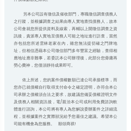
        另本公司設有徵信及催收部門，專職徵信調查債務人
之行蹤，並根據調查之結果由專人實地查找債務人，故本
公司會就您所提供資料及線索，再輔以上開徵信調查之資
訊後，責派專人實地至債務人可能之地址進行訪查，當然
亦包括您所述雲林老家在內，雖您無法提切確之門牌地
址，但相信憑藉本公司徵信部門多年豐富之經驗，查得相
應地址應非難事，若委託本公司辦理後，此部分您毋庸再
勞心費神，您僅須靜待成果即可。

       依上所述，您的案件債權數額已達公司承接標準，而
您亦已就債權自行取得支付命令之確定證明，亦符合本公
司承辦之債權須合法之要求，故建議您備妥債權證明文件
及債務人相關資訊後，電/親洽本公司或利用免費諮詢軟
體進行諮詢，本公司將有專人為您解說委辦案件之詳細流
程，並根據案件之實際狀況給予您最佳之建議。希望本公
司能有機會為您服務。   順頌商祺!