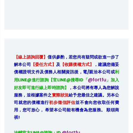
【線上諮詢回覆】
僅供參酌，若您尚有疑問或欲進一步了
解本公司
【委任方式】
及
【收購債權方式】
，建議您備妥
債權證明文件及債務人相關資訊後，電/親洽本公司或
利
@fortfu
用LINE@進行諮詢【官LINE@搜尋ID「
」加入
好友即可進行線上即時諮詢】
，本公司將有專人為您解說
服務，並根據案件之
實際狀況
給予您最佳之建議。另本公
司就您的債權進行
初步徵信評估
並不會向您收取任何費
用，您可放心， 希望本公司能有機會為您服務。 順頌商
祺!
@fortfu
法輔官方LINE@諮詢：ID 