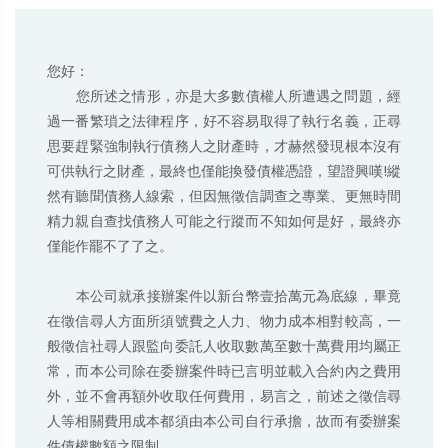
您好：

       您所述之情形，亦是大多數債權人所遭遇之問題，經
過一番繁瑣之法律程序，好不容易取得了執行名義，正尋
思要趕緊強制執行債務人之財產時，才赫然發現根本沒有
可供執行之財產，最終也僅能換發債權憑證，望證興嘆!縱
然有聽聞債務人線索，但因無徵信調查之專業、更無時間
精力親自查找債務人可能之行蹤而不知如何是好，最終亦
僅能作罷不了了之。

       本公司就承接辦案件以新台幣壹拾萬元為底線，畢竟
在徵信尋人方面所須號費之人力、物力成本相對較高，一
般徵信社尋人跟監向委託人收取數萬至數十萬費用均屬正
常，而本公司除在委辦案件時已言明並載入合約內之費用
外，並不會再額外收取任何費用，易言之，前述之徵信尋
人等相關費用成本都須由本公司自行承擔，故而有委辦案
件債權數額之限制。
