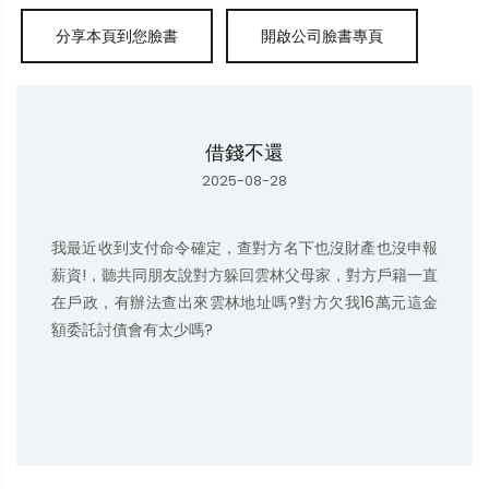
借錢不還
2025-08-28
我最近收到支付命令確定，查對方名下也沒財產也沒申報
薪資!，聽共同朋友說對方躲回雲林父母家，對方戶籍一直
在戶政，有辦法查出來雲林地址嗎?對方欠我16萬元這金
額委託討債會有太少嗎?