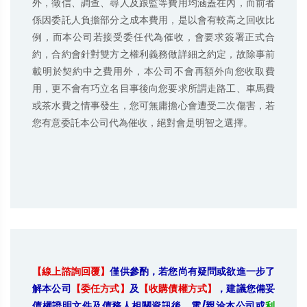
外，徵信、調查、尋人及跟監等費用均涵蓋在內，而前者
係因委託人負擔部分之成本費用，是以會有較高之回收比
例，而本公司若接受委任代為催收，會要求簽署正式合
約，合約會針對雙方之權利義務做詳細之約定，故除事前
載明於契約中之費用外，本公司不會再額外向您收取費
用，更不會有巧立名目事後向您要求所謂走路工、車馬費
或茶水費之情事發生，您可無庸擔心會遭受二次傷害，若
您有意委託本公司代為催收，絕對會是明智之選擇。
【線上諮詢回覆】
僅供參酌，若您尚有疑問或欲進一步了
解本公司
【委任方式】
及
【收購債權方式】
，建議您備妥
債權證明文件及債務人相關資訊後，電/親洽本公司或
利