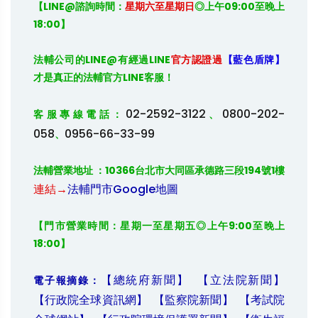
【LINE@諮詢時間：
星期六至星期日
◎上午09:00至晚上
18:00】
法輔公司的
LINE@
有經過
LINE
官方認證過
【藍色盾牌】
才是真正的法輔官方
LINE
客服！

02-2592-3122
0800-202-
客服專線電話：
、
058
0956-66-33-99
、
法輔營業地址 ：10366台北市大同區承德路三段194號1樓 
連結→
法輔門市Google地圖
【門市營業時間：星期一至星期五◎上午9:00至晚上
18:00】
【總統府新聞】
【立法院新聞】
電子報摘錄：
【行政院全球資訊網】
【監察院新聞】
【考試院