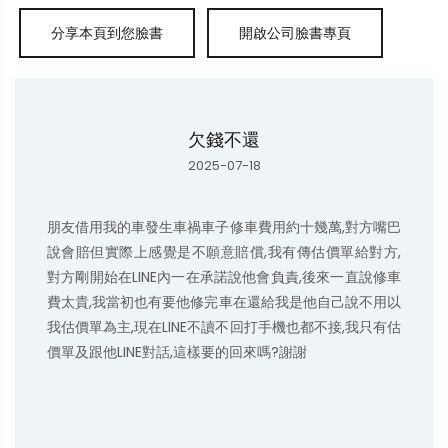
欠錢不還
2025-07-18
朋友借用我的車發生車禍車子修車費用約十幾萬,對方嘴巴
說會賠但實際上感覺是不願意賠償,我有傳估價單給對方,
對方剛開始在LINE內一在承諾說他會負責,後來一直說修車
費太貴,我當初也有要他修完車在還給我是他自己說不用以
我估價單為主,現在LINE不讀不回打手機也都不接,我只有估
價單及跟他LINE對話,這樣要的回來嗎?謝謝