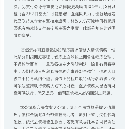
決。另支付命令最重要之法律變更為民國104年7月3日以
後（含7月3日當天）才確定者，並無既判力，也就是縱若
您已取得支付命令暨確定證明，相對人仍可隨時再行起訴
否認有您就該支付命令所主張之事實，此部分亦在此述明
供您參酌。

      當然您亦可直接循訴訟程序請求債務人清償債務，惟
此部分則須開庭審理，程序上自然較上開督促程序繁瑣，
不過相對而言，一旦取得確定之勝訴判決，除非有再審事
由，否則債務人對您負有債務之事件即告確定，債務人日
後並不得再藉詞否認。待依上開程序取得執行名義後，便
可依法聲請執行債務人名下之財產，至於債務人是否有財
產可供執行，恐又是另一個問題債權人必須面對之問題。

     本公司為合法立案之公司，除不合法或無憑據之債權
外，債權金額逾新台幣壹拾萬元者，原則上皆可受任代為
催收，依您之債權發生原因，若您有意委託本公司代為催