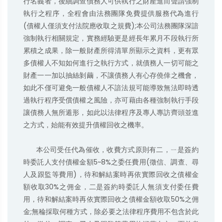
行名義者，後續調查債務人可供執行之財產進而聲請強制
執行之程序，全程會由法務團隊免費提供服務代為進行
(債權人僅須支付法院應收取之規費);本公司法務團隊深諳
強制執行相關規定，實務經驗更是經長年累月不段執行所
累積之成果，除一般財產所得清單所顯示之資料，更有眾
多債權人不知如何進行之執行方式，就債務人一切可能之
財產一一加以抽絲剝繭，不讓債務人有心存僥倖之機會，
如此不僅可避免一般債權人不諳法規可能導致無法即時透
過執行程序受償債權之風險，亦可藉由各種強制執行手段
讓債務人無所遁形，如此以法律程序及專人專訪齊頭並進
之方式，始能有效提升債權回收之機率。

      本公司受任代為催收，收費方式原則有二，ㄧ是簽約
時委託人支付債權金額5~8%之委任費用(徵信、調查、尋
人及跟監等費用)，待和解結案時再依實際回收之債權金
額收取30%之佣金，二是簽約時委託人無須支付委任費
用，待和解結案時再依實際回收之債權金額收取50%之佣
金;無稐採取何種方式，除必要之法律程序費用不包含於此