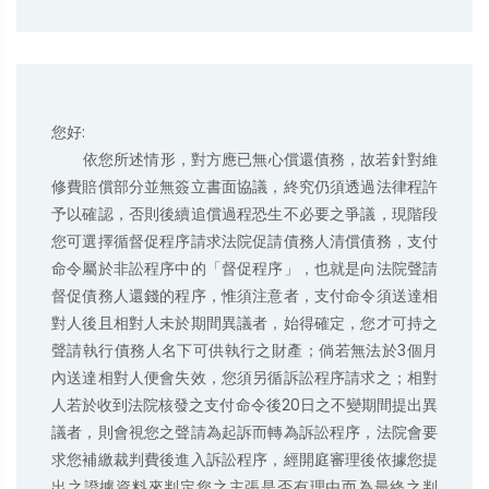
您好:

       依您所述情形，對方應已無心償還債務，故若針對維
修費賠償部分並無簽立書面協議，終究仍須透過法律程許
予以確認，否則後續追償過程恐生不必要之爭議，現階段
您可選擇循督促程序請求法院促請債務人清償債務，支付
命令屬於非訟程序中的「督促程序」，也就是向法院聲請
督促債務人還錢的程序，惟須注意者，支付命令須送達相
對人後且相對人未於期間異議者，始得確定，您才可持之
聲請執行債務人名下可供執行之財產；倘若無法於3個月
內送達相對人便會失效，您須另循訴訟程序請求之；相對
人若於收到法院核發之支付命令後20日之不變期間提出異
議者，則會視您之聲請為起訴而轉為訴訟程序，法院會要
求您補繳裁判費後進入訴訟程序，經開庭審理後依據您提
出之證據資料來判定您之主張是否有理由而為最終之判