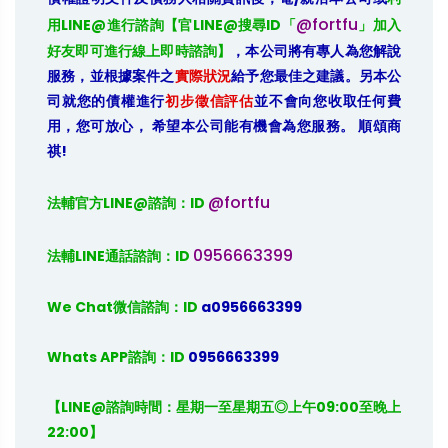
@fortfu
用LINE@進行諮詢【官LINE@搜尋ID「
」加入
好友即可進行線上即時諮詢】
，本公司將有專人為您解說
服務，並根據案件之
實際狀況
給予您最佳之建議。另本公
司就您的債權進行
初步徵信評估
並不會向您收取任何費
用，您可放心， 希望本公司能有機會為您服務。 順頌商
祺!
@fortfu
法輔官方LINE@諮詢：ID 
0956663399
法輔LINE通話諮詢：ID 
We Chat微信諮詢：ID
 a0956663399
Whats APP諮詢：ID
 0956663399
【LINE@諮詢時間：星期一至星期五◎上午09:00至晚上
22:00】
