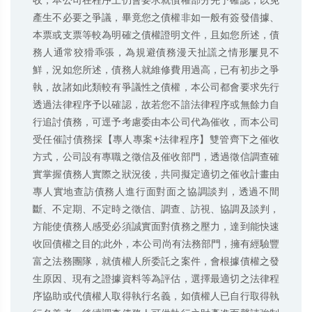
收，本公司在程序上仍會要求就債權部分先予確認，以免
產生不必要之爭議，畢竟您之債權非如一般有簽發借據、
本票或支票等較為明確之債權證明文件，且如您所述，債
務人通常狡猾乖張，為規避債務漫天扯謊之情形屢見不
鮮，況如您所述，債務人就維修費用過高，已有初步之爭
執，故諸如此類較有爭議性之債權，本公司都會要求先行
透過法律程序予以確認，故若您不諳法律程序或無餘力自
行追討債務，可逕予考慮委由本公司代為催收，而本公司
受任催討債務採【專人專案+法律程序】雙管齊下之催收
方式，公司設有專職之徵信及催收部門，透過徵信調查確
實掌握債務人實際之狀況後，共同擬定適切之催收計畫由
專人實地查訪債務人進行面對面之協調談判，透過不間
斷、不定期、不定時之徵信、調查、訪視、協調及談判，
方能使債務人感受必須誠實面對債務之壓力，達到能快速
收回債權之目的;此外，本公司尚有法務部門，擁有經驗豐
富之法務團隊，就債權人所委託之案件，會根據債權之發
生原因、現有之證據資料等為評估，選擇最適切之法律程
序協助或代債權人取得執行名義，如債權人已自行取得執