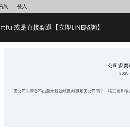
諮詢
登入
rtfu 或是直接點選【立即LINE諮詢】
公司退票
2025-
因公司欠薪發不出薪水我就離職,離職那天公司開了一張三個月後支