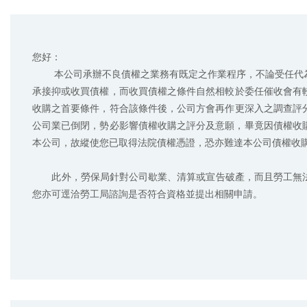
您好：

        本公司承辦不良債權之業務有既定之作業程序，不論受任代為催收或收買債權，本公司皆會就案件進行徵信評估，以決定是否
承接抑或收買債權，而收買債權之條件自然相較於委任催收會有
收購之首要條件，符合該條件後，公司方會再作更深入之調查評
公司業已倒閉，勢必影響債權收購之評分及意願，畢竟因債權收購
本公司，故縱使您已取得法院債權憑證，恐亦難達本公司債權收購
       此外，勞保局針對公司歇業、清算或宣告破產，而且勞工無法取得應有的工資、退休金、資遣費等，有相關工資墊償之措施，
您亦可逕洽勞工局諮詢是否符合資格並提出相關申請。