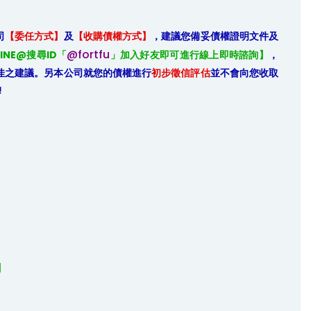
司
【委任方式】
及
【收購債權方式】
，建議您備妥債權證明文件及
@fortfu
INE@搜尋ID「
」加入好友即可進行線上即時諮詢】
，
佳之建議。另本公司就您的債權進行
初步徵信評估
並不會向您收取
!


】