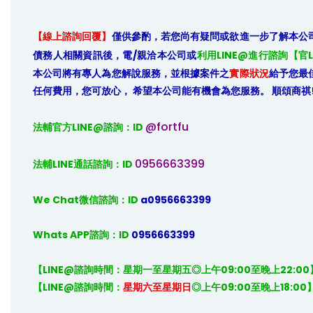
【線上諮詢回覆】
僅供參酌，若您尚有疑問或欲進一步了解本公
債務人相關資訊後，電/親洽本公司或
利用LINE@進行諮詢【官L
本公司將有專人為您解說服務，並根據案件之
實際狀況
給予您最
任何費用，您可放心， 希望本公司能有機會為您服務。 順頌商祺
@fortfu
法輔官方LINE@諮詢：ID 
0956663399
法輔LINE通話諮詢：ID 
We Chat微信諮詢：ID
 a0956663399
Whats APP諮詢：ID
 0956663399
【LINE@諮詢時間：星期一至星期五◎上午09:00至晚上22:00】
【LINE@諮詢時間：
星期六至星期日
◎上午09:00至晚上18:00