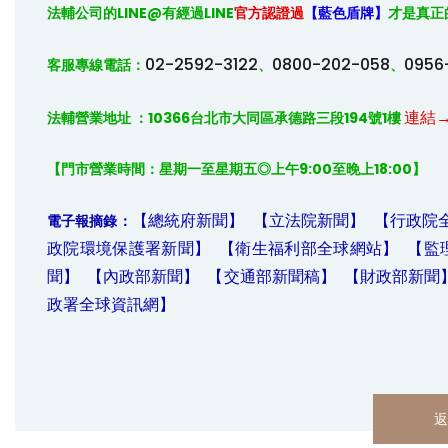
法輔公司的
LINE@
有經過
LINE
官方認證過
【藍色盾牌】
才是真正
02-2592-3122
0800-202-058
0956
客服專線電話：
、
、
連結
法輔營業地址 ：10366台北市大同區承德路三段194號1樓 
【門市營業時間：星期一至星期五◎上午9:00至晚上18:00】
【總統府新聞】
【立法院新聞】
【行政院
電子報摘錄：
政院環境保護署新聞】
【衛生福利部全球網站】
【監
聞】
【內政部新聞】
【交通部新聞稿】
【財政部新聞
政署全球資訊網】
返