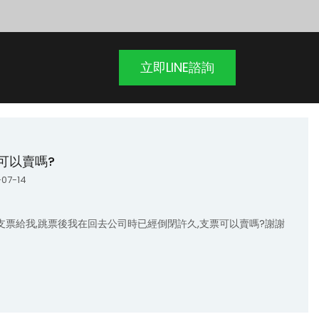
立即LINE諮詢
可以賣嗎?
07-14
票給我,跳票後我在回去公司時已經倒閉許久,支票可以賣嗎?謝謝