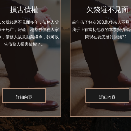
損害債權
欠錢避不見面
人欠我錢避不見面多年，債務人父
前年借了好友360萬,後來人不見
陣子死亡，房產土地都被債務人家
我手上有當初他簽的本票與債權證
承，債務人故意拋棄繼承，我可以
問現在要怎麼討回錢??...
告債務人損害債權？...
詳細內容
詳細內容