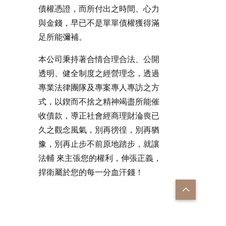
債權憑證，而所付出之時間、心力
與金錢，早已不是單單債權獲得滿
足所能彌補。
本公司秉持著合情合理合法、公開
透明、健全制度之經營理念，透過
專業法律團隊及專案專人專訪之方
式，以鍥而不捨之精神竭盡所能催
收債款，導正社會經商理財淪喪已
久之觀念風氣，別再徬徨，別再猶
豫，別再止步不前原地踏步，就讓
法輔 來主張您的權利，伸張正義，
捍衛屬於您的每一分血汗錢！