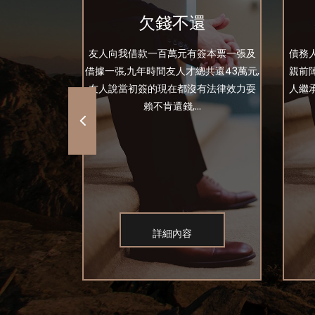
還
欠錢不還
 朋友說是a要
友人向我借款一百萬元有簽本票一張及
債務
不到a 我這位
借據一張,九年時間友人才總共還43萬元,
親前
上會幫我找a出
友人說當初簽的現在都沒有法律效力耍
人繼
賴不肯還錢,...
詳細內容