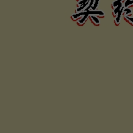
力、困難
否，定當
為您伸張
保障權利