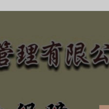
合法、正規經營、健全制
的債權！
、惡勢