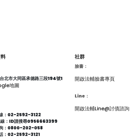
資料
社群
臉書：
66台北市大同區承德路三段194號1
開啟法輔臉書專頁
ogle地圖
Line：
開啟法輔Line@討債諮詢
：02-2592-3122
專線：ID請搜尋0956663399
：0800-202-058
：02-2592-3121