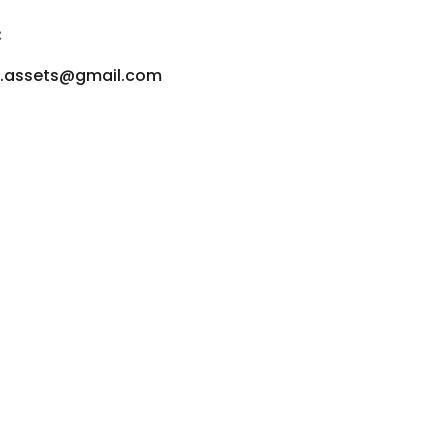
:
u.assets@gmail.com