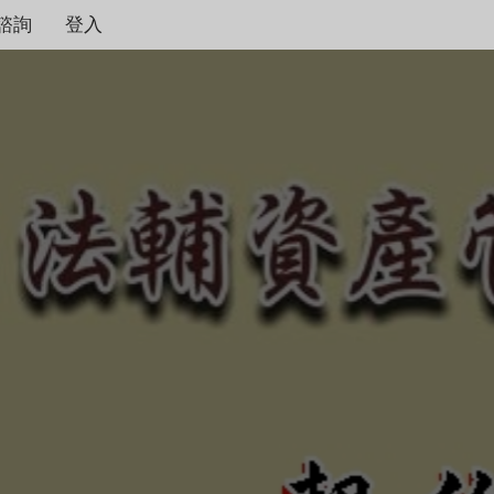
諮詢
登入
契約保障！
本公司秉持著合情合理
度，只要是合法有憑據
不畏強權