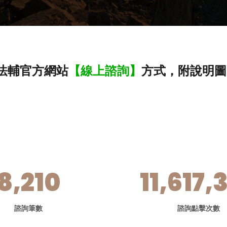
法輔官方網站
【線上諮詢】
方式，附說明圖
8,210
11,617,
諮詢筆數
諮詢點擊次數