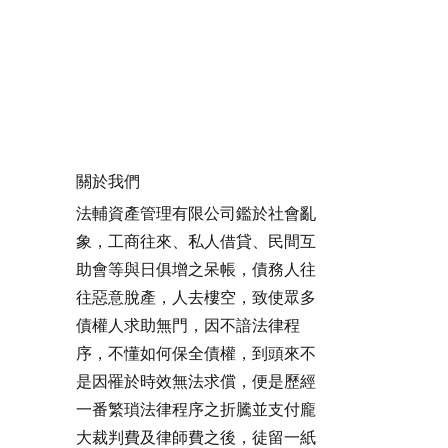
關於我們
法輔資產管理有限公司鑑於社會亂
象，工商往來、私人借貸、民間互
助會等與日俱增之呆帳，債務人往
往惡意脫產，人去樓空，致使眾多
債權人求助無門，因不諳法律程
序，不懂如何保全債權，到頭來不
是因罹於時效無法求償，便是歷經
一番繁瑣法律程序之折騰並支付龐
大裁判費及律師費之後，徒留一紙