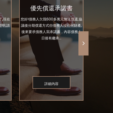
優先償還承諾書
了,現在
您好!債務人欠我600多萬元無法償還,協
你好，請問
明,請
議後分期償還方式但債務人沒任何財產,
二張的支票
後來要求債務人寫承諾書，內容債務人
友所以沒在
日後有繼承...
借
詳細內容