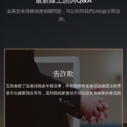
最新線上諮詢Q&A
如果您有債權債務相關問題，可以利用我們LINE@立即諮
詢。
告詐欺
互助會跟了這會頭很多年都沒事，年初我標會後會頭說錢還沒收齊
拿不出錢要我在等等，直到我他家會頭才坦白說有幾個會的會員跑
了，...