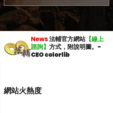
News
法輔官方網站
【線上
中
諮詢】
方式，附說明圖。
-
CEO colorlib
網站火熱度