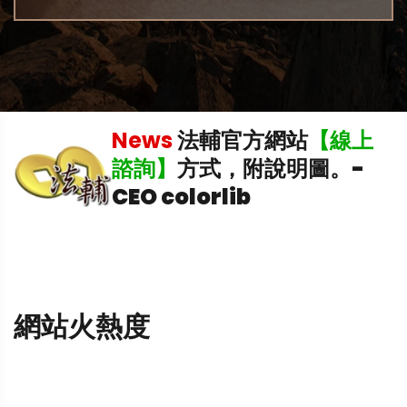
News
法輔官方網站
【線上
中
諮詢】
方式，附說明圖。
-
CEO colorlib
網站火熱度