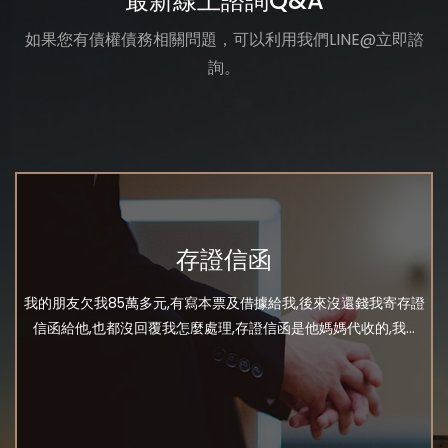
最新線上諮詢Q&A
如果您有債權債務相關問題，可以利用我們LINE@立即諮
詢。
存證信函
我的朋友欠我85萬多元,有寫本票及借據給我,後來沒還錢我寄存證
信函給他,也都沒回覆我怎麼處理,存證信函是他媽媽代收的,我...