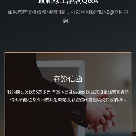
最新線上諮詢Q&A
如果您有債權債務相關問題，可以利用我們LINE@立即諮
詢。
存證信函
我的朋友欠我85萬多元,有寫本票及借據給我,後來沒還錢我寄存證
信函給他,也都沒回覆我怎麼處理,存證信函是他媽媽代收的,我...