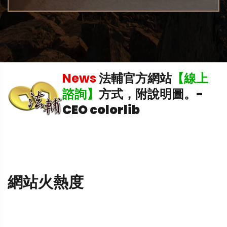
機
News
法輔官方網站
【線上
諮詢】
方式，附說明圖。
-
CEO colorlib
網站火熱度