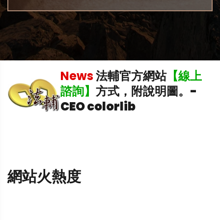
News
法輔官方網站
【線上
中
諮詢】
方式，附說明圖。
-
CEO colorlib
網站火熱度