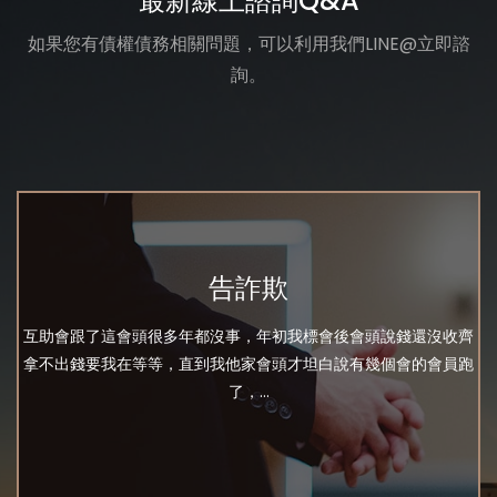
最新線上諮詢Q&A
如果您有債權債務相關問題，可以利用我們LINE@立即諮
詢。
告詐欺
互助會跟了這會頭很多年都沒事，年初我標會後會頭說錢還沒收齊
拿不出錢要我在等等，直到我他家會頭才坦白說有幾個會的會員跑
了，...